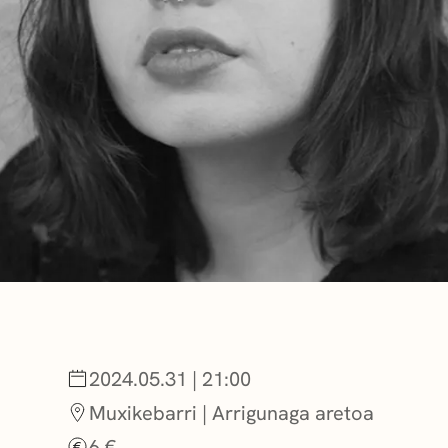
BERRIAK
GETXO KULTU
KULTUR ELKAR
2024.05.31 | 21:00
Muxikebarri | Arrigunaga aretoa
6 €