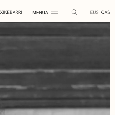
XIKEBARRI
EUS
CAS
MENUA
K
A