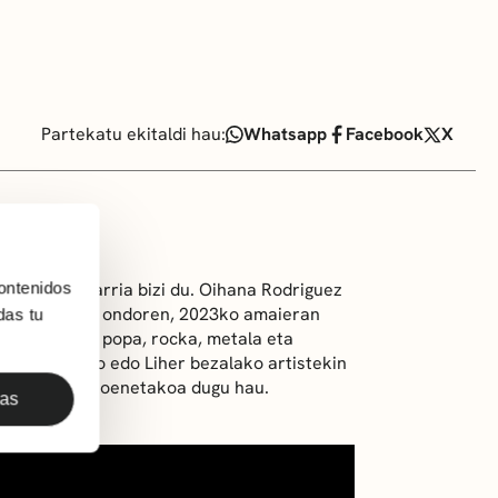
Partekatu ekitaldi hau:
Whatsapp
Facebook
X
a interesgarria bizi du. Oihana Rodriguez
ontenidos
rdinetan aritu ondoren, 2023ko amaieran
das tu
Konposizioek popa, rocka, metala eta
nziarte, Izaro edo Liher bezalako artistekin
osamen freskoenetakoa dugu hau.
das