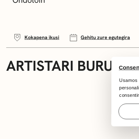
Kokapena ikusi
Gehitu zure egutegira
ARTISTARI BURUZ
Consen
Usamos c
personali
consentim