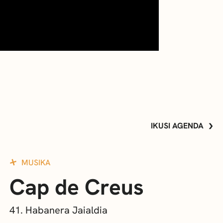
IKUSI AGENDA
MUSIKA
Cap de Creus
41. Habanera Jaialdia