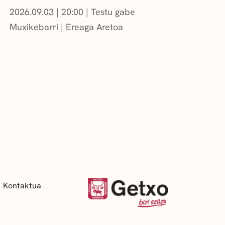
2026.09.03
|
20:00
Testu gabe
Muxikebarri
|
Ereaga Aretoa
Kontaktua