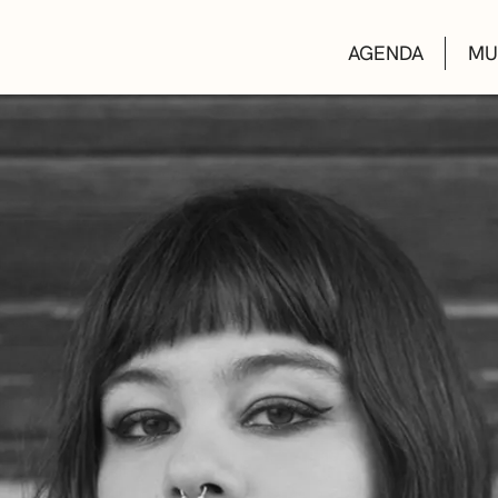
AGENDA
MU
KULTUR ETXEA
LIBURUTEGIAK
MUSIKA ESKOL
DEIALDIAK