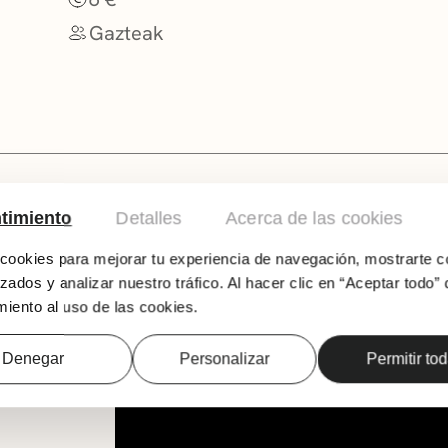
Gazteak
timiento
Detalles
Acerca de las cookies
Euskal musikaren eszenak oso une aberatsa et
ookies para mejorar tu experiencia de navegación, mostrarte c
teklistaren proiektua da Akaleia. Talde ezbe
zados y analizar nuestro tráfico. Al hacer clic en “Aceptar todo” 
kaleratu zuen bere lehen diskoa: ‘Ondoloin’. 
iento al uso de las cookies.
dantzatzeko musika uztartzen dituzte. Olaia I
bat eginez, euskal musikaren eszenako prop
Denegar
Personalizar
Permitir to