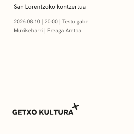
San Lorentzoko kontzertua
2026.08.10
|
20:00
Testu gabe
Muxikebarri
|
Ereaga Aretoa