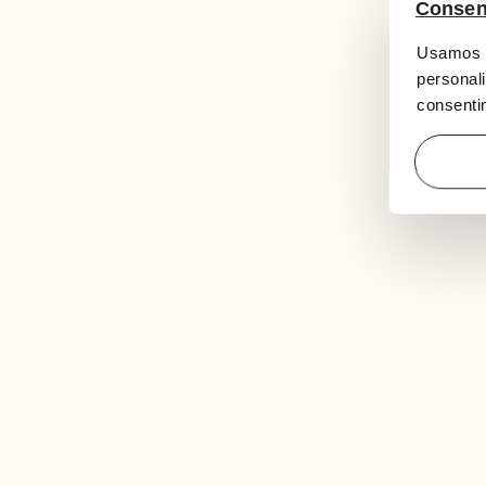
Consen
Usamos c
personali
consentim