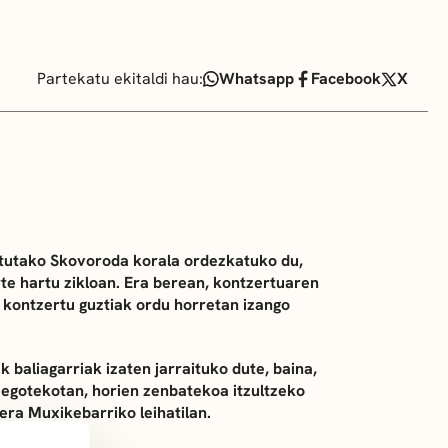
Partekatu ekitaldi hau:
Whatsapp
Facebook
X
utako Skovoroda korala ordezkatuko du,
rte hartu zikloan. Era berean, kontzertuaren
 kontzertu guztiak ordu horretan izango
 baliagarriak izaten jarraituko dute, baina,
egotekotan, horien zenbatekoa itzultzeko
era Muxikebarriko leihatilan.