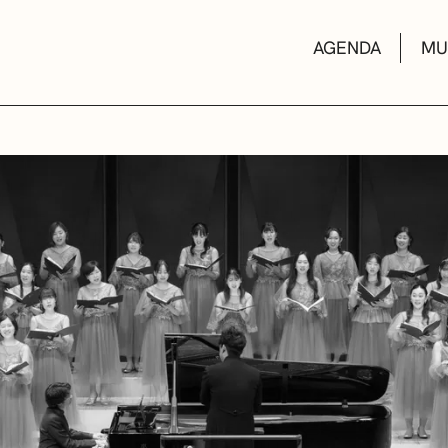
AGENDA
MU
KULTUR ETXEA
LIBURUTEGIAK
MUSIKA ESKOL
DEIALDIAK