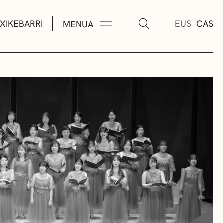
XIKEBARRI
EUS
CAS
MENUA
K
A