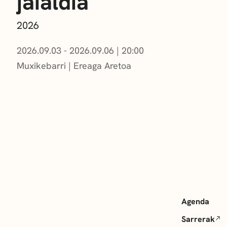
jaialdia
2026
2026.09.03 - 2026.09.06
|
20:00
Muxikebarri
|
Ereaga Aretoa
Agenda
Sarrerak