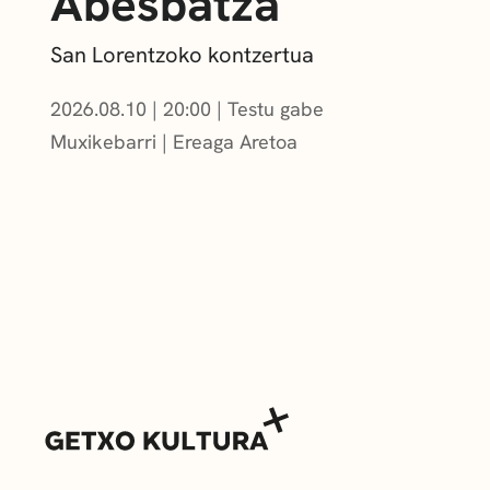
Abesbatza
San Lorentzoko kontzertua
2026.08.10
|
20:00
Testu gabe
Muxikebarri
|
Ereaga Aretoa