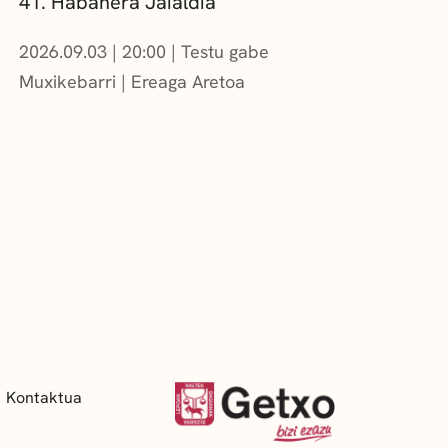
41. Habanera Jaialdia
2026.09.03
|
20:00
Testu gabe
Muxikebarri
|
Ereaga Aretoa
Kontaktua