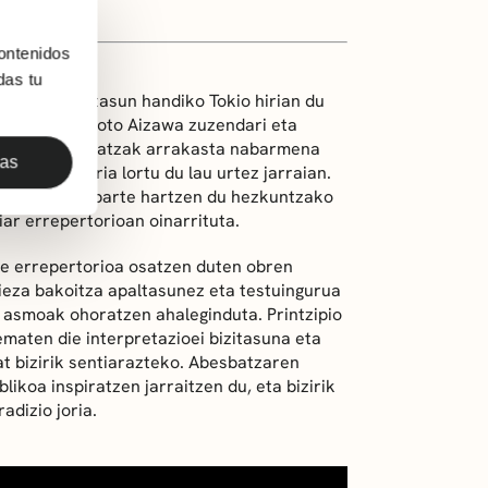
ontenidos
das tu
n, eta bizitasun handiko Tokio hirian du
ltzen ditu, Naoto Aizawa zuzendari eta
21etik, abesbatzak arrakasta nabarmena
das
Urrezko Saria lortu du lau urtez jarraian.
lak aktiboki parte hartzen du hezkuntzako
ar errepertorioan oinarrituta.
re errepertorioa osatzen duten obren
ieza bakoitza apaltasunez eta testuingurua
 asmoak ohoratzen ahaleginduta. Printzipio
maten die interpretazioei bizitasuna eta
t bizirik sentiarazteko. Abesbatzaren
ikoa inspiratzen jarraitzen du, eta bizirik
dizio joria.