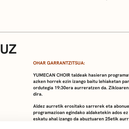
RUZ
OHAR GARRANTZITSUA:
YUMECAN CHOIR taldeak hasieran programat
azken horrek ezin izango baitu lehiaketan pa
ordutegia 19:30era aurreratzen da. Zikloaren
dira.
Aldez aurretik erositako sarrerek eta abonuek
programazioan egindako aldaketekin ados ez 
eskatu ahal izango da abuztuaren 25etik aurr