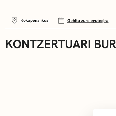
Kokapena ikusi
Gehitu zure egutegira
KONTZERTUARI BU