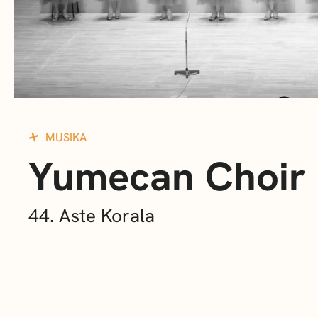
MUSIKA
Yumecan Choir
44. Aste Korala