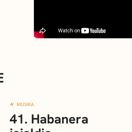
E
MUSIKA
41. Habanera