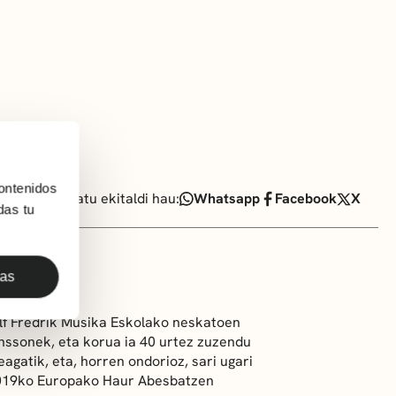
ontenidos
Partekatu ekitaldi hau:
Whatsapp
Facebook
X
das tu
das
olf Fredrik Musika Eskolako neskatoen
ssonek, eta korua ia 40 urtez zuzendu
agatik, eta, horren ondorioz, sari ugari
 2019ko Europako Haur Abesbatzen