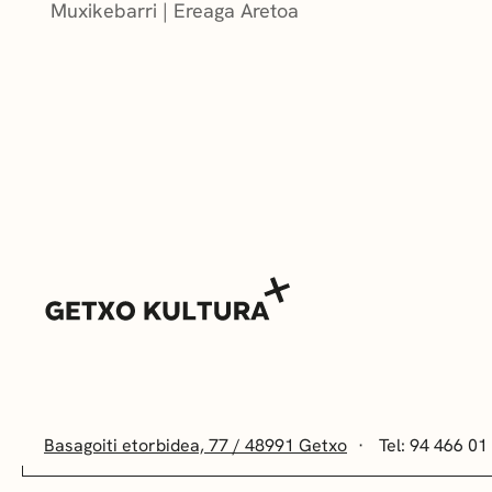
Muxikebarri
|
Ereaga Aretoa
Basagoiti etorbidea, 77 / 48991 Getxo
Tel: 94 466 01