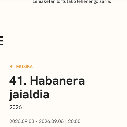
Lehiaketan lortutako lehenengo saria.
E
MUSIKA
41. Habanera
jaialdia
2026
2026.09.03 - 2026.09.06
|
20:00