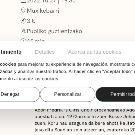
2022.10.27 | 19:30
Muxikebarri
3 €
Publiko guztientzako
65 min.
timiento
Detalles
Acerca de las cookies
ookies para mejorar tu experiencia de navegación, mostrarte c
zados y analizar nuestro tráfico. Al hacer clic en “Aceptar todo” 
iento al uso de las cookies.
Denegar
Personalizar
Permitir to
Adolf Fredrik ‘s Girls Choir Stockholmeko Ad
abesbatza da. 1972an sortu zuen Bosse Johan
zuen. Koru hau ezaguna da bere ahots kalitate
jaso ditu Suedian zein atzerrian, esaterako