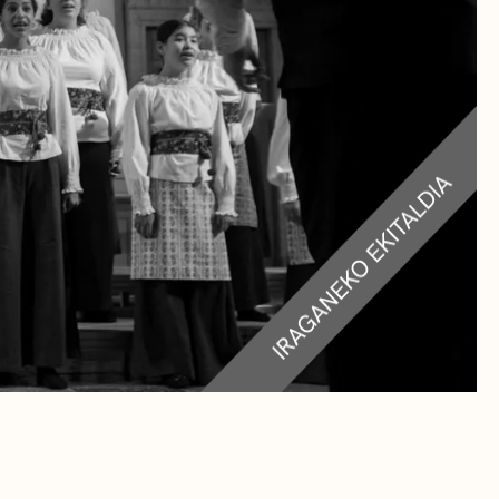
RA
TEAK