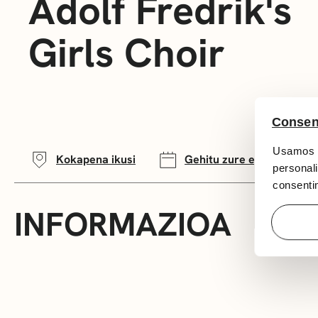
Adolf Fredrik's
Girls Choir
Consen
Usamos c
Kokapena ikusi
Gehitu zure egutegira
personali
consentim
INFORMAZIOA