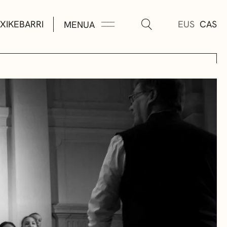
XIKEBARRI
EUS
CAS
MENUA
K
A