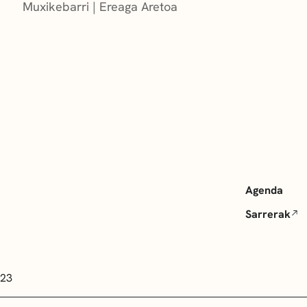
Muxikebarri
|
Ereaga Aretoa
Agenda
Sarrerak
 23