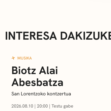
INTERESA DAKIZUK
MUSIKA
Biotz Alai
Abesbatza
San Lorentzoko kontzertua
2026.08.10
|
20:00
Testu gabe