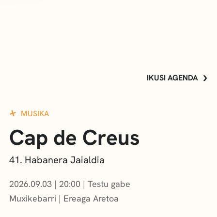
IKUSI AGENDA
MUSIKA
Cap de Creus
41. Habanera Jaialdia
2026.09.03
|
20:00
Testu gabe
Muxikebarri
|
Ereaga Aretoa