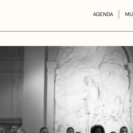
AGENDA
MU
KULTUR ETXEA
LIBURUTEGIAK
MUSIKA ESKOL
DEIALDIAK