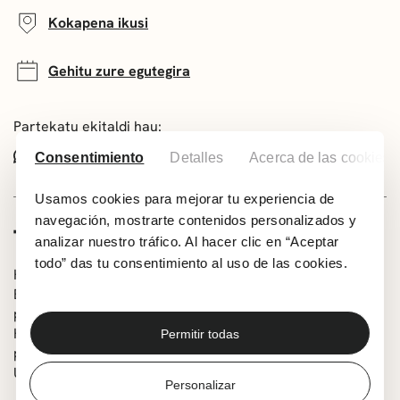
Kokapena ikusi
Gehitu zure egutegira
Partekatu ekitaldi hau:
Whatsapp
Facebook
X
Consentimiento
Detalles
Acerca de las cookies
Usamos cookies para mejorar tu experiencia de
navegación, mostrarte contenidos personalizados y
TALDEARI BURUZ
analizar nuestro tráfico. Al hacer clic en “Aceptar
todo” das tu consentimiento al uso de las cookies.
Habaneras Mar Endis taldea 1979an sortu zen,
Bartzelonako Santa Tecla Orfeoiko kantariekin. Gai
propioak eta habanera klasikoak lantzen dituzte.
Hainbat ekitaldi izan dituzte Katalunia osoan eta
Permitir todas
penintsulan, baita Balear Uharteetan, Kanariar
Uharteetan, Frantzian eta Erresuma Batuan ere.
Personalizar