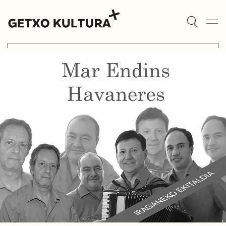
KULTUR ETXEAK
AGENDA
ALGORTA
MUXIKEBARRI
ROMO
KONTAKTUA
SARRERAK
KULTUR ETXEAK
LIBURUTEGIAK
MUSIKA ESKOLA