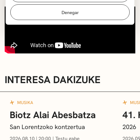
Denegar
INTERESA DAKIZUKE
MUSIKA
MUS
Biotz Alai Abesbatza
41. 
San Lorentzoko kontzertua
2026
2026.08.10
|
20:00
Testu gabe
2026.09