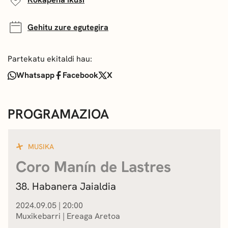
Gehitu zure egutegira
Partekatu ekitaldi hau:
Whatsapp
Facebook
X
PROGRAMAZIOA
MUSIKA
Coro Manín de Lastres
38. Habanera Jaialdia
2024.09.05
|
20:00
Muxikebarri
|
Ereaga Aretoa