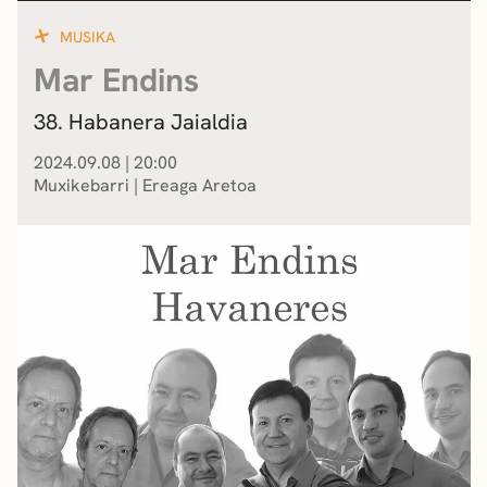
MUSIKA
Mar Endins
38. Habanera Jaialdia
2024.09.08
|
20:00
Muxikebarri
|
Ereaga Aretoa