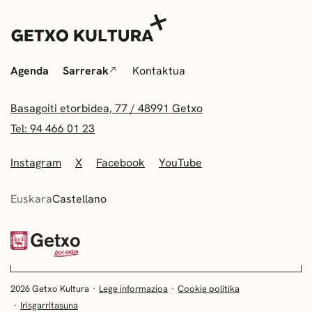
Agenda
Sarrerak
Kontaktua
Basagoiti etorbidea, 77 / 48991 Getxo
Tel: 94 466 01 23
Instagram
X
Facebook
YouTube
Euskara
Castellano
2026 Getxo Kultura
Lege informazioa
Cookie politika
Irisgarritasuna