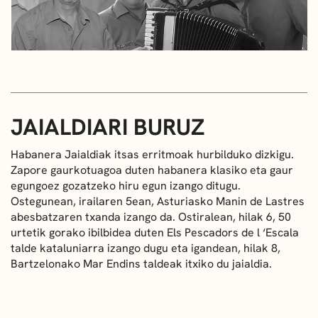
JAIALDIARI BURUZ
Habanera Jaialdiak itsas erritmoak hurbilduko dizkigu.
Zapore gaurkotuagoa duten habanera klasiko eta gaur
egungoez gozatzeko hiru egun izango ditugu.
Ostegunean, irailaren 5ean, Asturiasko Manin de Lastres
abesbatzaren txanda izango da. Ostiralean, hilak 6, 50
urtetik gorako ibilbidea duten Els Pescadors de l ‘Escala
talde kataluniarra izango dugu eta igandean, hilak 8,
Bartzelonako Mar Endins taldeak itxiko du jaialdia.