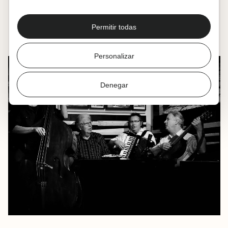
38. Habanera Jaialdia
2024.09.06
|
20:00
Permitir todas
Muxikebarri
|
Ereaga Aretoa
Personalizar
Denegar