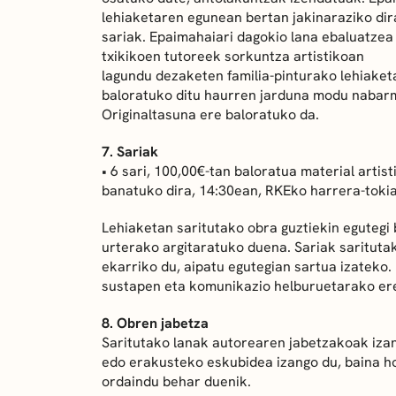
lehiaketaren egunean bertan jakinaraziko dir
sariak. Epaimahaiari dagokio lana ebaluatzea
txikikoen tutoreek sorkuntza artistikoan
lagundu dezaketen familia-pinturako lehiaket
baloratuko ditu haurren jarduna modu nabar
Originaltasuna ere baloratuko da.
7. Sariak
• 6 sari, 100,00€-tan baloratua material arti
banatuko dira, 14:30ean, RKEko harrera-toki
Lehiaketan saritutako obra guztiekin egutegi 
urterako argitaratuko duena. Sariak saritut
ekarriko du, aipatu egutegian sartua izateko.
sustapen eta komunikazio helburuetarako ere 
8. Obren jabetza
Saritutako lanak autorearen jabetzakoak iza
edo erakusteko eskubidea izango du, baina ho
ordaindu behar duenik.