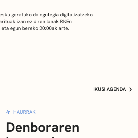
esku geratuko da egutegia digitalizatzeko
Sarituak izan ez diren lanak RKEn
 eta egun bereko 20:00ak arte.
IKUSI AGENDA
HAURRAK
Denboraren