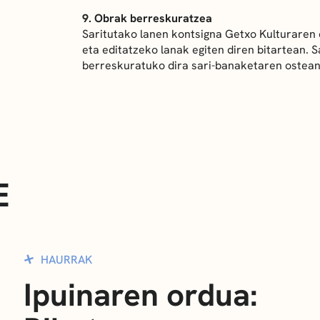
9. Obrak berreskuratzea
Saritutako lanen kontsigna Getxo Kulturaren 
eta editatzeko lanak egiten diren bitartean. 
berreskuratuko dira sari-banaketaren ostean
E
HAURRAK
Ipuinaren ordua: