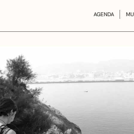
AGENDA
MU
KULTUR ETXEA
LIBURUTEGIAK
MUSIKA ESKOL
DEIALDIAK