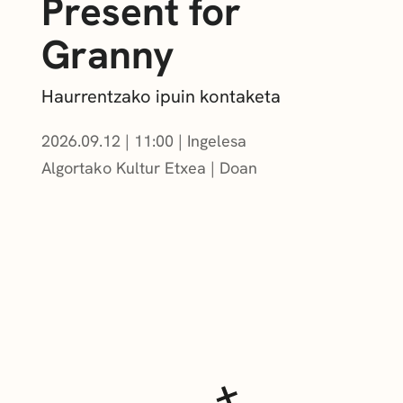
Present for
Granny
Haurrentzako ipuin kontaketa
2026.09.12
|
11:00
Ingelesa
Algortako Kultur Etxea
Doan