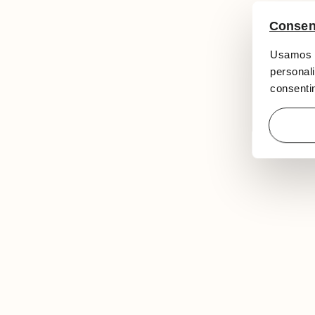
Consen
Usamos c
personali
consentim