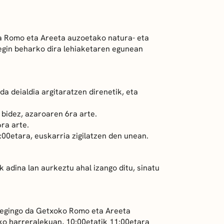
aia Romo eta Areeta auzoetako natura- eta
 egin beharko dira lehiaketaren egunean
a deialdia argitaratzen direnetik, eta
bidez, azaroaren 6ra arte.
ra arte.
:00etara, euskarria zigilatzen den unean.
 adina lan aurkeztu ahal izango ditu, sinatu
 egingo da Getxoko Romo eta Areeta
o harreralekuan, 10:00etatik 11:00etara