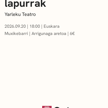
lapurrak
Yarleku Teatro
2026.09.20
|
18:00
Euskara
Muxikebarri
|
Arrigunaga aretoa
6
€