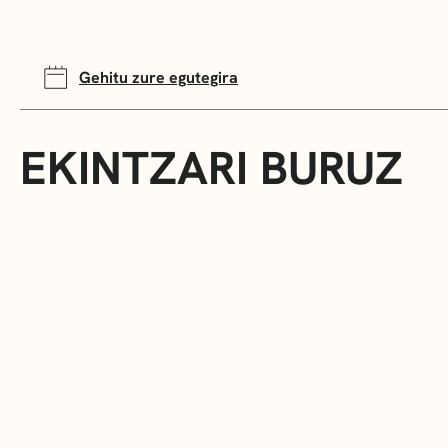
Gehitu zure egutegira
EKINTZARI BURUZ