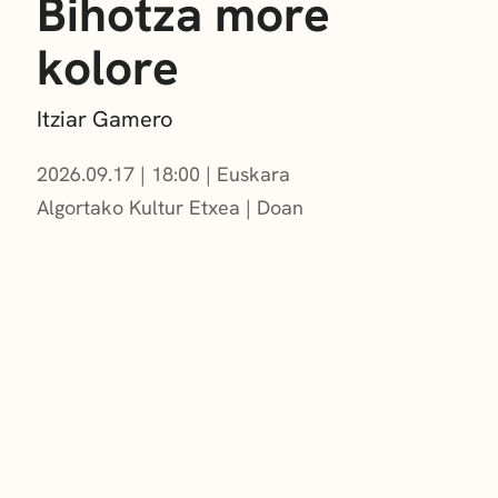
Bihotza more
kolore
Itziar Gamero
2026.09.17
|
18:00
Euskara
Algortako Kultur Etxea
Doan