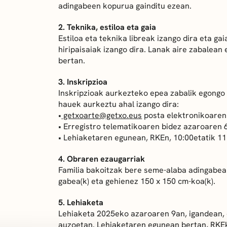
adingabeen kopurua gainditu ezean.
2. Teknika, estiloa eta gaia
Estiloa eta teknika libreak izango dira eta g
hiripaisaiak izango dira. Lanak aire zabalean
bertan.
3. Inskripzioa
Inskripzioak aurkezteko epea zabalik egongo d
hauek aurkeztu ahal izango dira:
•
getxoarte@getxo.eus
posta elektronikoaren 
• Erregistro telematikoaren bidez azaroaren 6
• Lehiaketaren egunean, RKEn, 10:00etatik 11
4. Obraren ezaugarriak
Familia bakoitzak bere seme-alaba adingabeak
gabea(k) eta gehienez 150 x 150 cm-koa(k).
5. Lehiaketa
Lehiaketa 2025eko azaroaren 9an, igandean,
auzoetan. Lehiaketaren egunean bertan, RKEk