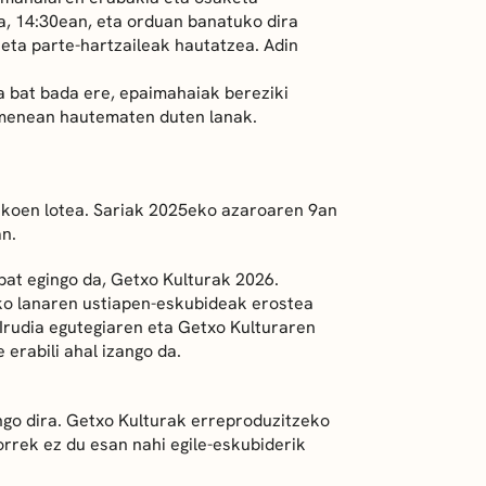
a, 14:30ean, eta orduan banatuko dira
 eta parte-hartzaileak hautatzea. Adin
a bat bada ere, epaimahaiak bereziki
menean hautematen duten lanak.
stikoen lotea. Sariak 2025eko azaroaren 9an
an.
bat egingo da, Getxo Kulturak 2026.
ako lanaren ustiapen-eskubideak erostea
 Irudia egutegiaren eta Getxo Kulturaren
erabili ahal izango da.
ngo dira. Getxo Kulturak erreproduzitzeko
rrek ez du esan nahi egile-eskubiderik