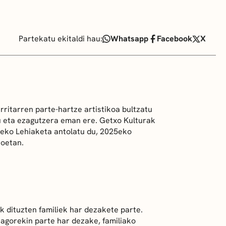
Partekatu ekitaldi hau:
Whatsapp
Facebook
X
itarren parte-hartze artistikoa bultzatu
du eta ezagutzera eman ere. Getxo Kulturak
zeko Lehiaketa antolatu du, 2025eko
oetan.
k dituzten familiek har dezakete parte.
iagorekin parte har dezake, familiako