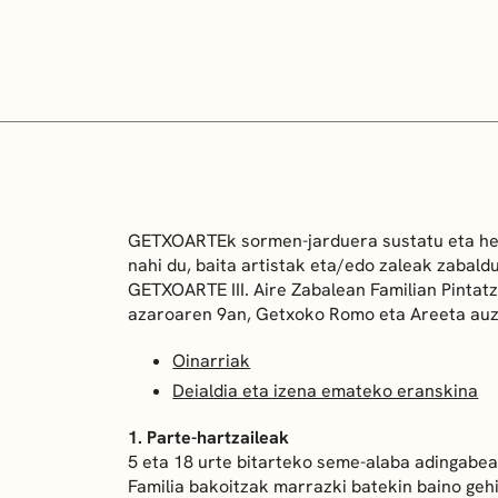
GETXOARTEk sormen-jarduera sustatu eta herr
nahi du, baita artistak eta/edo zaleak zabal
GETXOARTE III. Aire Zabalean Familian Pintat
azaroaren 9an, Getxoko Romo eta Areeta auz
Oinarriak
Deialdia eta izena emateko eranskina
1. Parte-hartzaileak
5 eta 18 urte bitarteko seme-alaba adingabea
Familia bakoitzak marrazki batekin baino geh