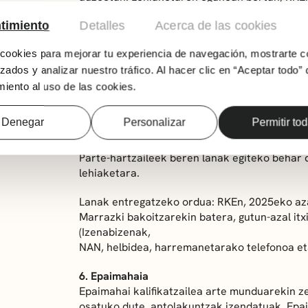
bitartean, zigilatzeko euskarria aurkeztu beh
timiento
Detalles
Acerca de las cookies
Antolakundeak harri-kartoizko hainbat forma
ookies para mejorar tu experiencia de navegación, mostrarte c
Deialdi honetan ezarritako arauak betetzen d
zados y analizar nuestro tráfico. Al hacer clic en “Aceptar todo” 
edo marrazkiak ez dira lehiaketan onartuko.
iento al uso de las cookies.
Euskarriak lanerako prest aurkeztu ahal izang
Denegar
Personalizar
Permitir to
zirriborroak, marrazkiak eta euskarri horien 
Parte-hartzaileek beren lanak egiteko behar
lehiaketara.
Lanak entregatzeko ordua: RKEn, 2025eko aza
Marrazki bakoitzarekin batera, gutun-azal itx
(Izenabizenak,
NAN, helbidea, harremanetarako telefonoa eta
6. Epaimahaia
Epaimahai kalifikatzailea arte munduarekin ze
osatuko dute, antolakuntzak izendatuak. Epa