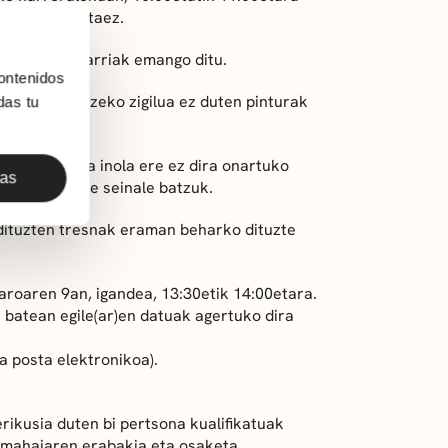
arko da nahitaez.
tutako euskarriak emango ditu.
ontenidos
irela bermatzeko zigilua ez duten pinturak
das tu
o dira, baina inola ere ez dira onartuko
das
gaineko beste seinale batzuk.
 dituzten tresnak eraman beharko dituzte
roaren 9an, igandea, 13:30etik 14:00etara.
i batean egile(ar)en datuak agertuko dira
 posta elektronikoa).
rikusia duten bi pertsona kualifikatuak
imahaiaren erabakia eta osaketa