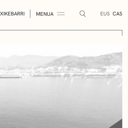
XIKEBARRI
EUS
CAS
MENUA
K
A