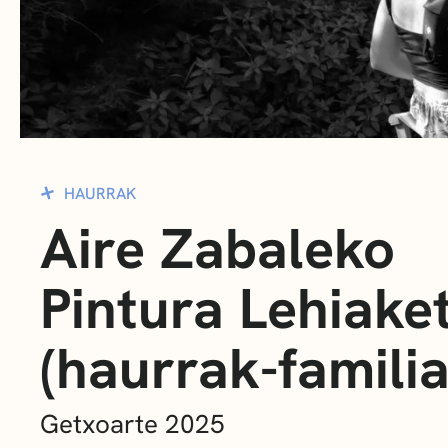
HAURRAK
Aire Zabaleko
Pintura Lehiake
(haurrak-familia
Getxoarte 2025