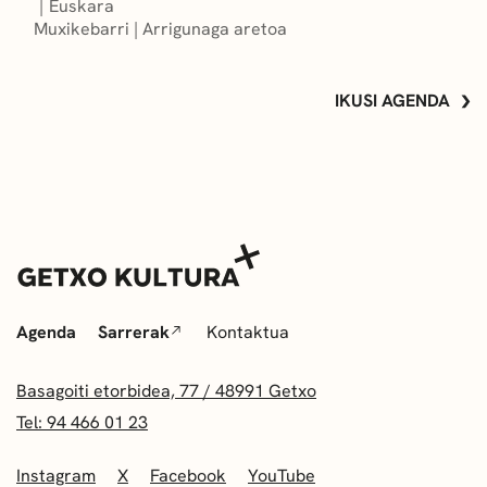
Euskara
Muxikebarri
|
Arrigunaga aretoa
IKUSI AGENDA
Agenda
Sarrerak
Kontaktua
Basagoiti etorbidea, 77 / 48991 Getxo
Tel: 94 466 01 23
Instagram
X
Facebook
YouTube