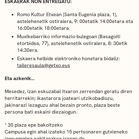
ESKAERAK NON ENTREGATU:
Romo Kultur Etxean (Santa Eugenia plaza, 1),
astelehenetik ostiralera, 9: 00etatik 14:00etara eta
16:00etatik 18:00etara.
Muxikebarriko informazio-bulegoan (Basagoiti
etorbidea, 77), astelehenetik ostiralera, 8: 30etik
14:30era.
Eskaera helbide elektroniko honetara bidaliz:
talleresaula@getxo.eus
Eta azkenik…
Mesedez, izan eskuzabal itxaron zerrendan geratu diren
herritarrekin; ikastarora joateari utzikobadiozu,
jakinarazi iezaguzu ahal bezain pronto, plaza beste
persona bati eskaini diezaiogun.
* 30 plaza epe bakoitzeko
Campusa egin ahal izateko 15 pertsonaren gutxieneko
izen-ematea nahitaezkoa izango da.