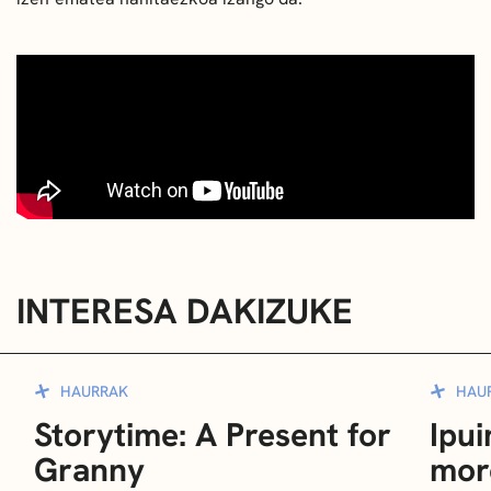
INTERESA DAKIZUKE
HAURRAK
HAU
Storytime: A Present for
Ipui
Granny
mor