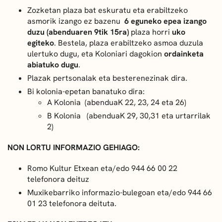
Zozketan plaza bat eskuratu eta erabiltzeko
asmorik izango ez bazenu
6 eguneko epea izango
duzu (abenduaren 9tik 15ra)
plaza horri
uko
egiteko
. Bestela, plaza erabiltzeko asmoa duzula
ulertuko dugu, eta Koloniari dagokion
ordainketa
abiatuko dugu
.
Plazak pertsonalak eta besterenezinak dira.
Bi kolonia-epetan banatuko dira:
A Kolonia (abenduaK 22, 23, 24 eta 26)
B Kolonia (abenduaK 29, 30,31 eta urtarrilak
2)
NON LORTU INFORMAZIO GEHIAGO:
Romo Kultur Etxean eta/edo 944 66 00 22
telefonora deituz
Muxikebarriko informazio-bulegoan eta/edo 944 66
01 23 telefonora deituta.