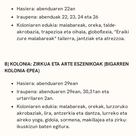
Hasiera: abenduaren 22an
Iraupena: abenduak 22, 23, 24 eta 26
Koloniaren edukia: malabareak, oreka, talde-
akrobazia, trapezioa eta oihala, globoflexia, “Eraiki
zure malabareak” tailerra, jantziak eta atrezzoa.
B) KOLONIA: ZIRKUA ETA ARTE ESZENIKOAK (BIGARREN
KOLONIA-EPEA)
Hasiera: abenduaren 29ean
Iraupena: abenduaren 29ean, 30,31an eta
urtarrilaren 2an.
Koloniaren edukia: malabareak, orekak, lurzoruko
akrobaziak, lira, antzerkia eta dantza, lurreko eta
aireko yoga, gidoia, sormena, makillajea eta zirku-
ikuskizun baten egitura.