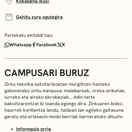
Kokapena ikusi
Gehitu zure egutegira
Partekatu ekitaldi hau:
Whatsapp
Facebook
X
CAMPUSARI BURUZ
Zirku-teknika askotarikoetan murgiltzen hasteko
gabonetako zirku-kanpusa: malabareak, oreka-ariketak,
lurreko eta aireko akrobaziak… Adin-tarte
bakoitzarentzat bi txanda egongo dira. Zirkuaren bidez,
haurrek konfiantza landu, taldean lan egiteko gaitasuna
garatu eta erlaxazio-modu berriak barneratuko dituzte.
Informazio orria