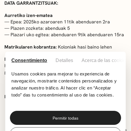
DATA GARRANTZITSUAK:
Aurretiko izen-ematea
— Epea: 2025ko azaroaren 11tik abenduaren 2ra
— Plazen zozketa: abenduak 5
— Plazari uko egitea: abenduaren 9tik abenduaren 15ra
Matrikularen kobrantza:
Koloniak hasi baino lehen
Prezioa: 80 euro kolonia-epe bakoitzeko.
2 koloniak
Consentimiento
Detalles
Acerca de las cookies
hautatuz gero, 60 euro kolonia-epe bakoitzeko, hau da,
guztira 120€.
Usamos cookies para mejorar tu experiencia de
navegación, mostrarte contenidos personalizados y
analizar nuestro tráfico. Al hacer clic en “Aceptar
todo” das tu consentimiento al uso de las cookies.
DATU GARRANTZITSUAK:
Bete eskaera era argian eta entregatu baino lehen
ziurtatu zaitez
sinatuta
dagoela
.
Permitir todas
Kobrantza goian aipatutako datetan egingo da
banku helbideratzearen bidez. Hortaz, beharrezkoa