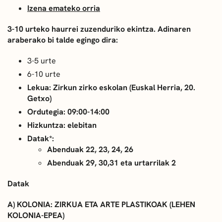
Izena emateko orria
3-10 urteko haurrei zuzenduriko ekintza. Adinaren
araberako bi talde egingo dira:
3-5 urte
6-10 urte
Lekua: Zirkun zirko eskolan (Euskal Herria, 20.
Getxo)
Ordutegia: 09:00-14:00
Hizkuntza: elebitan
Datak*:
Abenduak 22, 23, 24, 26
Abenduak 29, 30,31 eta urtarrilak 2
Datak
A) KOLONIA: ZIRKUA ETA ARTE PLASTIKOAK (LEHEN
KOLONIA-EPEA)