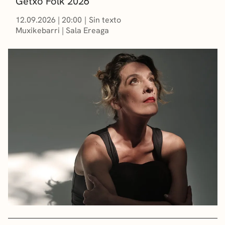
Getxo Folk 2026
12.09.2026
|
20:00
Sin texto
Muxikebarri
|
Sala Ereaga