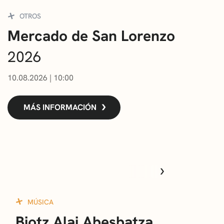
CONVOCATORIAS
OTROS
Mercado de San Lorenzo
NOTICIAS
2026
GETXO KULTURA
10.08.2026
|
10:00
ASOCIACIONES CULTURALES
MÁS INFORMACIÓN
TODAS
TEATRO
MÚSICA
DANZA
I
MÚSICA
Biotz Alai Abesbatza