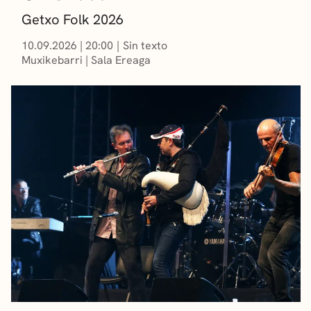
Getxo Folk 2026
10.09.2026
|
20:00
Sin texto
Muxikebarri
|
Sala Ereaga