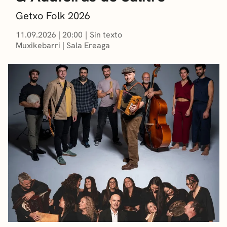
Getxo Folk 2026
11.09.2026
|
20:00
Sin texto
Muxikebarri
|
Sala Ereaga