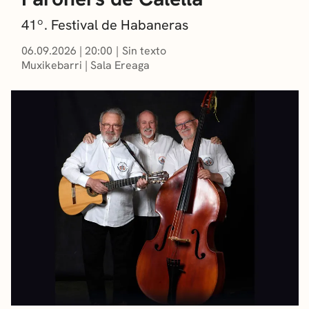
41º. Festival de Habaneras
06.09.2026
|
20:00
Sin texto
Muxikebarri
|
Sala Ereaga