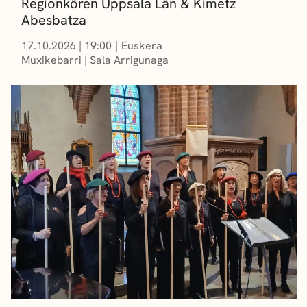
Regionkören Uppsala Län & Kimetz
Abesbatza
17.10.2026
|
19:00
Euskera
Muxikebarri
|
Sala Arrigunaga