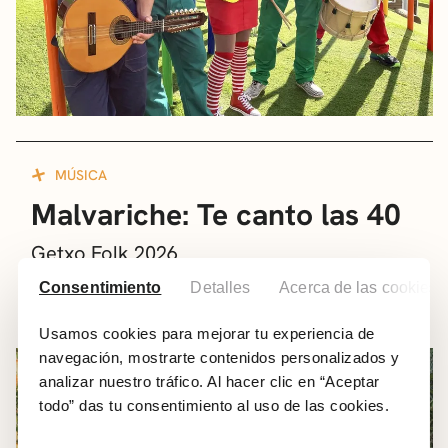
MÚSICA
Malvariche: Te canto las 40
Getxo Folk 2026
Consentimiento
Detalles
Acerca de las cookies
11.09.2026
|
13:00
Plaza Estación de Las Arenas
Gratis
Usamos cookies para mejorar tu experiencia de
navegación, mostrarte contenidos personalizados y
analizar nuestro tráfico. Al hacer clic en “Aceptar
todo” das tu consentimiento al uso de las cookies.