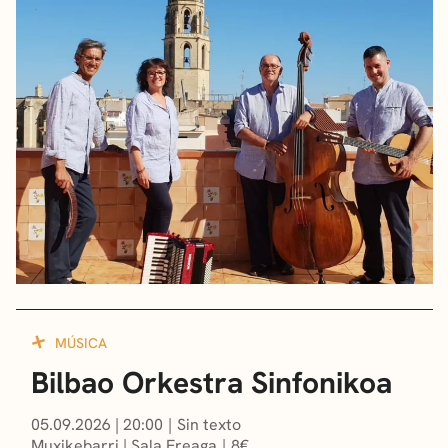
MÚSICA
Bilbao Orkestra Sinfonikoa
05.09.2026
|
20:00
Sin texto
Muxikebarri
|
Sala Ereaga
8
€