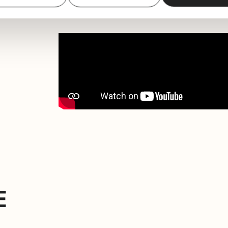
ondo zihoazenean, tokiko agintariek haren ex
E