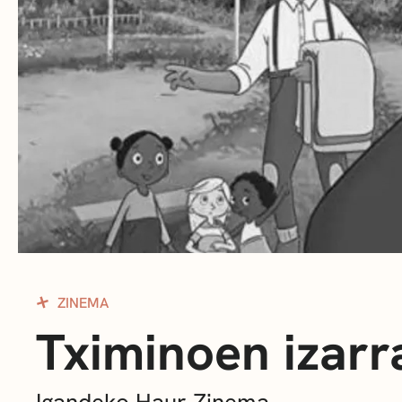
ZINEMA
Tximinoen izarr
Igandeko Haur Zinema