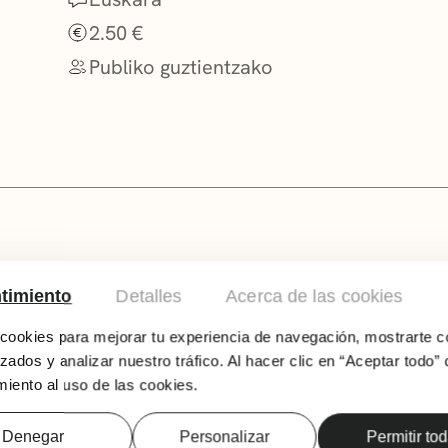
2.50 €
Publiko guztientzako
Hizkuntza: Euskaraz
timiento
Detalles
Acerca de las cookies
75 min
ookies para mejorar tu experiencia de navegación, mostrarte c
Adin guztiak, haurrei bereziki zuzenduri
zados y analizar nuestro tráfico. Al hacer clic en “Aceptar todo” 
Zuzendaritza: Linda Hämback
iento al uso de las cookies.
Sinopsia: Jonna umezurztegian bizi izan da bizi
Denegar
Personalizar
Permitir to
adoptatu egiten du. Jonnak denbora behar du