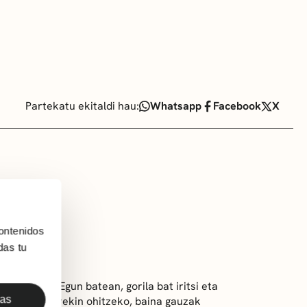
Partekatu ekitaldi hau:
Whatsapp
Facebook
X
ontenidos
ko filmea
das tu
tza osoan. Egun batean, gorila bat iritsi eta
das
 ama berriarekin ohitzeko, baina gauzak