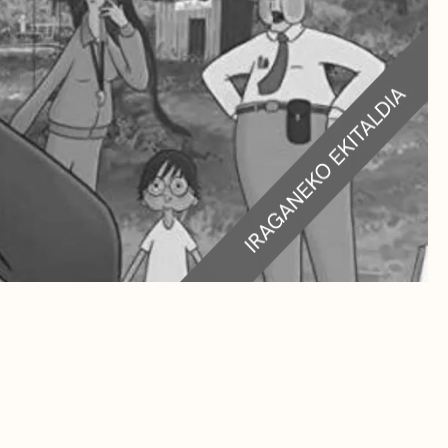
RA
TEAK