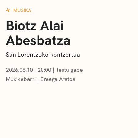
MUSIKA
Biotz Alai
Abesbatza
San Lorentzoko kontzertua
2026.08.10
|
20:00
Testu gabe
Muxikebarri
|
Ereaga Aretoa