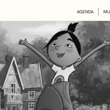
AGENDA
MU
KULTUR ETXEA
LIBURUTEGIAK
MUSIKA ESKOL
DEIALDIAK