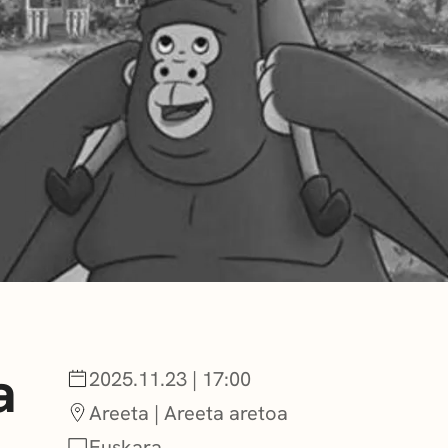
BERRIAK
GETXO KULTU
KULTUR ELKAR
a
2025.11.23 | 17:00
Areeta | Areeta aretoa
Euskara