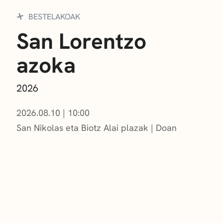
BESTELAKOAK
San Lorentzo
azoka
2026
2026.08.10
|
10:00
San Nikolas eta Biotz Alai plazak
Doan