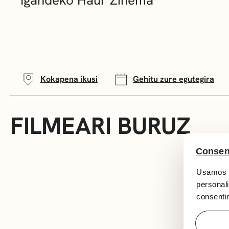
Kokapena ikusi
Gehitu zure egutegira
FILMEARI BURUZ
Consen
Usamos c
personali
consentim