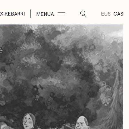
XIKEBARRI
EUS
CAS
MENUA
K
A