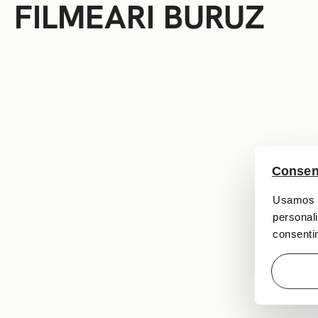
FILMEARI BURUZ
Consen
Usamos c
personali
consentim