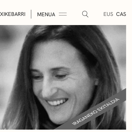
XIKEBARRI
EUS
CAS
MENUA
K
A