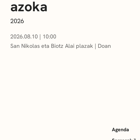
azoka
2026
2026.08.10
|
10:00
San Nikolas eta Biotz Alai plazak
Doan
Agenda