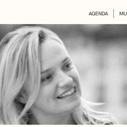
AGENDA
MU
KULTUR ETXEA
LIBURUTEGIAK
MUSIKA ESKOL
DEIALDIAK