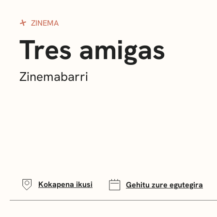
ZINEMA
Tres amigas
Zinemabarri
Kokapena ikusi
Gehitu zure egutegira