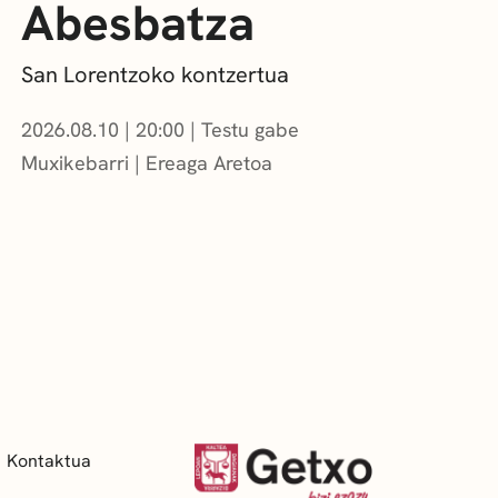
Abesbatza
San Lorentzoko kontzertua
2026.08.10
|
20:00
Testu gabe
Muxikebarri
|
Ereaga Aretoa
Kontaktua