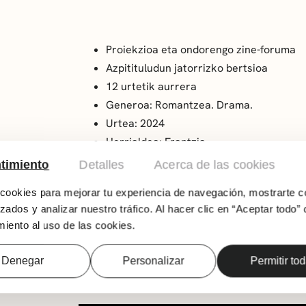
Proiekzioa eta ondorengo zine-foruma
Azpitituludun jatorrizko bertsioa
12 urtetik aurrera
Generoa: Romantzea. Drama.
Urtea: 2024
Herrialdea: Frantzia
Iraupena: 118 min
timiento
Detalles
Acerca de las cookies
Zuzendaritza: Emmanuel Mouret
ookies para mejorar tu experiencia de navegación, mostrarte c
Joan jada ez dago Victorrekin maiteminduta et
zados y analizar nuestro tráfico. Al hacer clic en “Aceptar todo” 
izateagatik. Aliziak, bere lagunik onenak, las
iento al uso de las cookies.
bikotekidearekiko grinarik, eta, hala ere, be
senarrak abentura bat duela Rebeccarekin, 
Denegar
Personalizar
Permitir to
Victor uztea erabakitzen duenean eta hau des
istorioak irauli egiten dira.