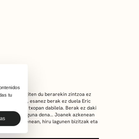
ontenidos
a sufritu egiten du berarekin zintzoa ez
das tu
aitu egiten du, esanez berak ez duela Eric
re harremana txopan dabilela. Berak ez daki
bikotearen laguna dena… Joanek azkenean
das
agertzen denean, hiru lagunen bizitzak eta