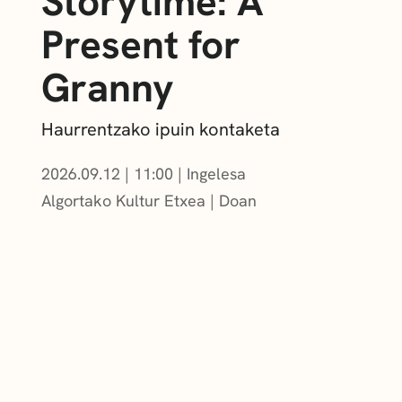
Storytime: A
Present for
Granny
Haurrentzako ipuin kontaketa
2026.09.12
|
11:00
Ingelesa
Algortako Kultur Etxea
Doan