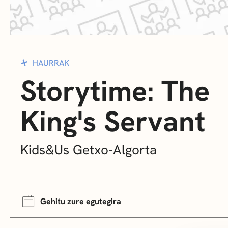
HAURRAK
Storytime: The
King's Servant
Kids&Us Getxo-Algorta
Gehitu zure egutegira