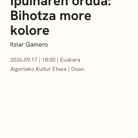
Ipuinaren ordua:
Bihotza more
kolore
Itziar Gamero
2026.09.17
|
18:00
Euskara
Algortako Kultur Etxea
Doan