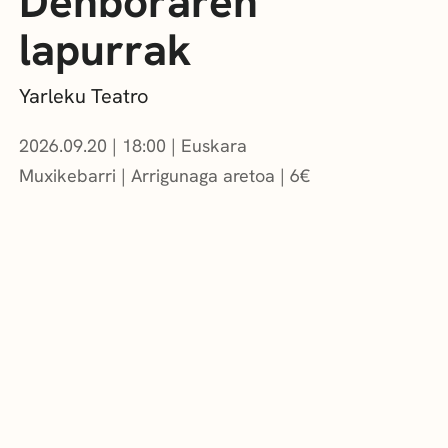
Denboraren
lapurrak
Yarleku Teatro
2026.09.20
|
18:00
Euskara
Muxikebarri
|
Arrigunaga aretoa
6
€