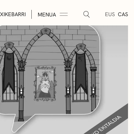
XIKEBARRI
EUS
CAS
MENUA
K
A