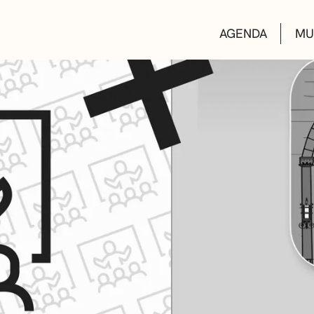
AGENDA
MU
KULTUR ETXEA
LIBURUTEGIAK
MUSIKA ESKOL
DEIALDIAK