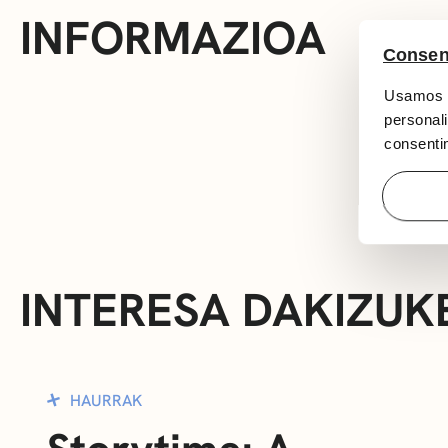
INFORMAZIOA
Consen
Usamos c
personali
consentim
INTERESA DAKIZUK
HAURRAK