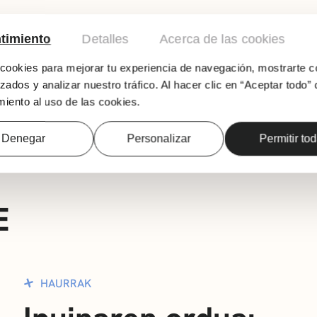
timiento
Detalles
Acerca de las cookies
Antolatzailea: KIDS&US Algorta-Getxo
ookies para mejorar tu experiencia de navegación, mostrarte c
zados y analizar nuestro tráfico. Al hacer clic en “Aceptar todo” 
Adina: 3-7 urte
iento al uso de las cookies.
Izen-ematea: getxo@kidsandus.es / algorta@
Denegar
Personalizar
Permitir to
E
HAURRAK