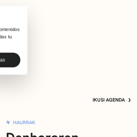
ontenidos
das tu
kidsandus.es
das
IKUSI AGENDA
HAURRAK