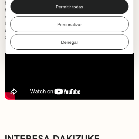
horietako baten urtebetetzea ospatzeko jolas-parke
Permitir todas
batera joango dira. Hara iritsitakoan, urtebetetzea
desagertu egin dela konturatzen dira. Nur eta bere
lagunak abentura batean murgilduko dira hura bilatzeko,
Personalizar
eta aurkitu ahal izateko, enigmak konpondu eta
dragoiaren bederatzi ateak zeharkatu beharko dituzte.
Denegar
INTERESA DAKIZUKE