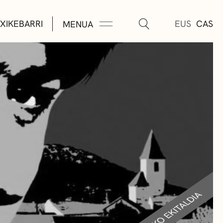
XIKEBARRI
EUS
CAS
MENUA
K
A