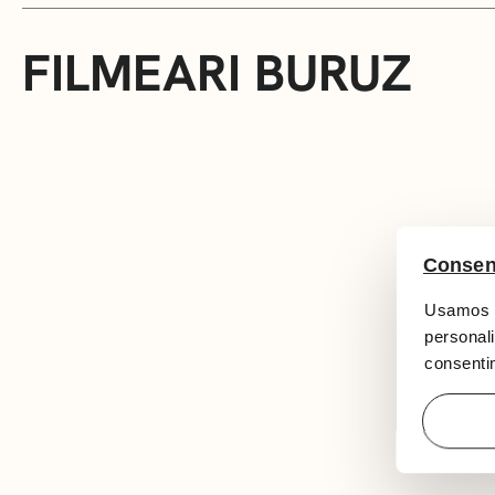
FILMEARI BURUZ
Consen
Usamos c
personali
consentim