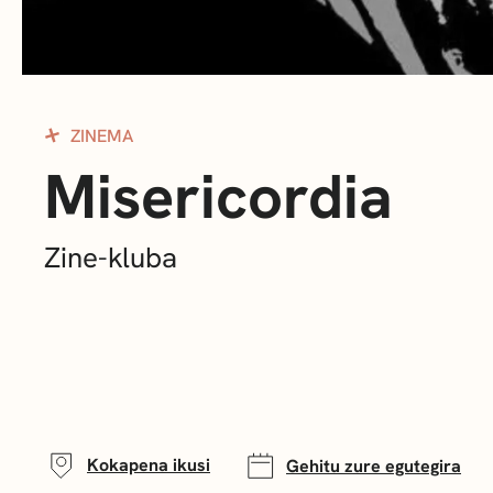
ZINEMA
Misericordia
Zine-kluba
Kokapena ikusi
Gehitu zure egutegira