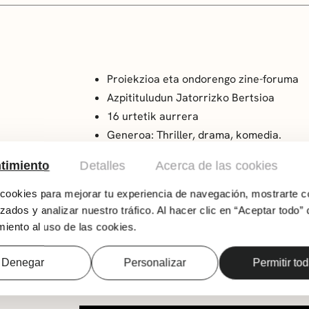
Proiekzioa eta ondorengo zine-foruma
Azpitituludun Jatorrizko Bertsioa
16 urtetik aurrera
Generoa: Thriller, drama, komedia.
Urtea: 2024
timiento
Detalles
Acerca de las cookies
Herrialdea: Frantzia-Espainia-Portugal
Iraupena: 104 min
ookies para mejorar tu experiencia de navegación, mostrarte c
Zuzendaria: Alain Giraudie
zados y analizar nuestro tráfico. Al hacer clic en “Aceptar todo” 
iento al uso de las cookies.
Jérémie bere jaioterrira itzultzen da Jean-Pi
Martine alargunaren etxean egun batzuk gera
Denegar
Personalizar
Permitir to
misteriotsu batek, bizilagun mehatxagarri bat
Jérémieren egonaldi labur eta lasaiak usteka