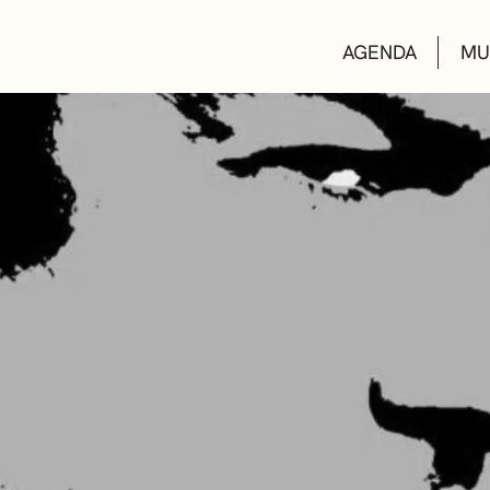
AGENDA
MU
KULTUR ETXEA
LIBURUTEGIAK
MUSIKA ESKOL
DEIALDIAK