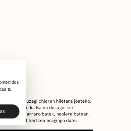
ontenidos
das tu
erre bere buruzagi ohiaren hiletara joateko.
tzea erabaki du. Baina desagertze
das
ek eta apaiz arraro batek, hasiera batean,
beko bira bat hartzea eragingo dute.