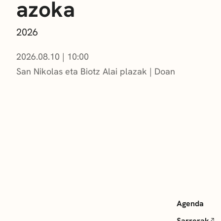
azoka
2026
2026.08.10
|
10:00
San Nikolas eta Biotz Alai plazak
Doan
Agenda
Sarrerak