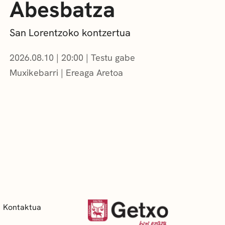
Abesbatza
San Lorentzoko kontzertua
2026.08.10
|
20:00
Testu gabe
Muxikebarri
|
Ereaga Aretoa
Kontaktua