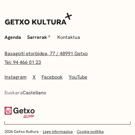
Agenda
Sarrerak
Kontaktua
Basagoiti etorbidea, 77 / 48991 Getxo
Tel: 94 466 01 23
Instagram
X
Facebook
YouTube
Euskara
Castellano
2026 Getxo Kultura
Lege informazioa
Cookie politika