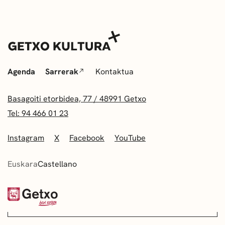
Agenda
Sarrerak
Kontaktua
Basagoiti etorbidea, 77 / 48991 Getxo
Tel: 94 466 01 23
Instagram
X
Facebook
YouTube
Euskara
Castellano