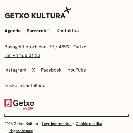
Agenda
Sarrerak
Kontaktua
Basagoiti etorbidea, 77 / 48991 Getxo
Tel: 94 466 01 23
Instagram
X
Facebook
YouTube
Euskara
Castellano
2026 Getxo Kultura
Lege informazioa
Cookie politika
Irisgarritasuna