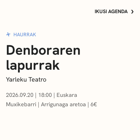
IKUSI AGENDA
HAURRAK
Denboraren
lapurrak
Yarleku Teatro
2026.09.20
|
18:00
Euskara
Muxikebarri
|
Arrigunaga aretoa
6
€