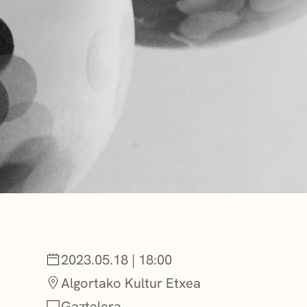
BERRIAK
GETXO KULTU
KULTUR ELKAR
2023.05.18 | 18:00
Algortako Kultur Etxea
Gaztelera