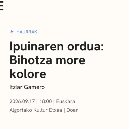
E
HAURRAK
Ipuinaren ordua:
Bihotza more
kolore
Itziar Gamero
2026.09.17
|
18:00
Euskara
Algortako Kultur Etxea
Doan