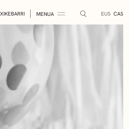
XIKEBARRI
EUS
CAS
MENUA
K
A