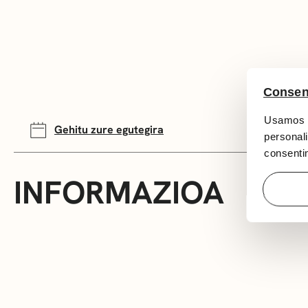
Consen
Usamos c
Gehitu zure egutegira
personali
consentim
INFORMAZIOA