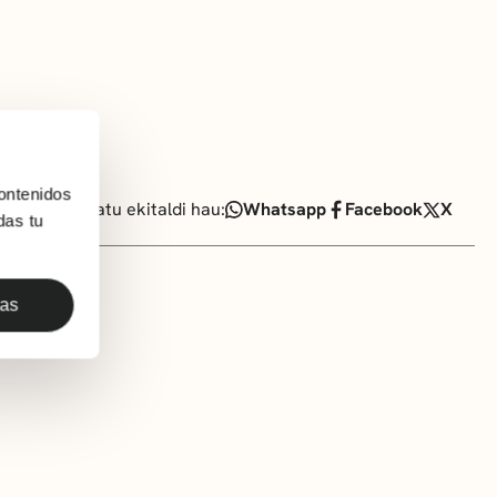
ontenidos
Partekatu ekitaldi hau:
Whatsapp
Facebook
X
das tu
das