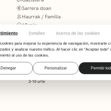
Sarrera doan
Haurrak / Familia
60 min.
timiento
Detalles
Acerca de las cookies
ookies para mejorar tu experiencia de navegación, mostrarte c
zados y analizar nuestro tráfico. Al hacer clic en “Aceptar todo” 
iento al uso de las cookies.
Denegar
Personalizar
Permitir to
3-10 urte