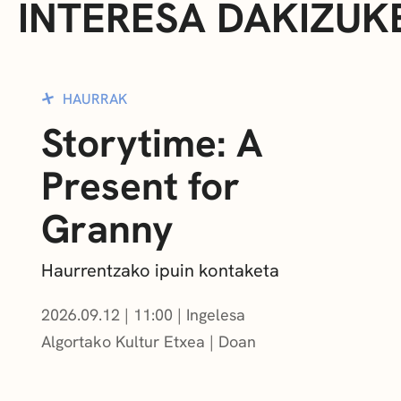
INTERESA DAKIZUK
HAURRAK
Storytime: A
Present for
Granny
Haurrentzako ipuin kontaketa
2026.09.12
|
11:00
Ingelesa
Algortako Kultur Etxea
Doan