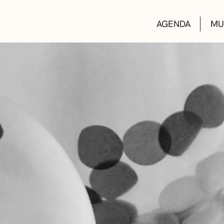
AGENDA
MU
KULTUR ETXEA
LIBURUTEGIAK
MUSIKA ESKOL
DEIALDIAK