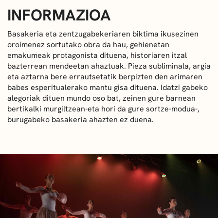
INFORMAZIOA
Basakeria eta zentzugabekeriaren biktima ikusezinen
oroimenez sortutako obra da hau, gehienetan
emakumeak protagonista dituena, historiaren itzal
bazterrean mendeetan ahaztuak. Pieza subliminala, argia
eta aztarna bere errautsetatik berpizten den arimaren
babes esperitualerako mantu gisa dituena. Idatzi gabeko
alegoriak dituen mundo oso bat, zeinen gure barnean
bertikalki murgiltzean-eta hori da gure sortze-modua-,
burugabeko basakeria ahazten ez duena.