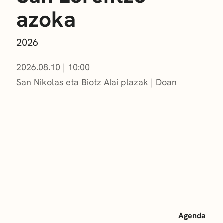
azoka
2026
2026.08.10
|
10:00
San Nikolas eta Biotz Alai plazak
Doan
Agenda