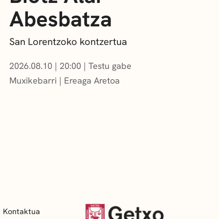
Abesbatza
San Lorentzoko kontzertua
2026.08.10
|
20:00
Testu gabe
Muxikebarri
|
Ereaga Aretoa
Kontaktua