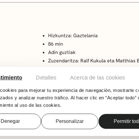
Hizkuntza: Gaztelania
86 min
Adin guztiak
Zuzendaritza: Ralf Kukula eta Matthias 
Hanna Schotten haurrentzako liburuan oinarr
timiento
Detalles
Acerca de las cookies
Ekialdeko Alemaniako Leipzig hirian laugarren 
kontatzen du. Sophie bere lagunik onenaren 
ookies para mejorar tu experiencia de navegación, mostrarte c
Sophie eta bere familia Hungarian zehar mend
zados y analizar nuestro tráfico. Al hacer clic en “Aceptar todo” 
Beraz, Fritzik ahal duen guztia egiten du ber
iento al uso de las cookies.
zentzuarekin, alemaniarren bateratzera erama
konplexuak aurkezten dizkie film honek belaun
Denegar
Personalizar
Permitir to