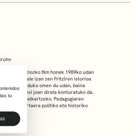
Bruhn
ituta, animaziozko film honek 1989ko udan
mailako ikasle izan zen Fritziren istorioa
txakurra zainduko omen du udan, baina
ontenidos
ebaldera ihesi joan direla konturatuko da.
das tu
e lagunarekin elkartzeko. Pedagogiaren
n zuten gertaera politiko eta historiko
aldi berriei.
das