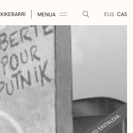
XIKEBARRI
EUS
CAS
MENUA
K
A