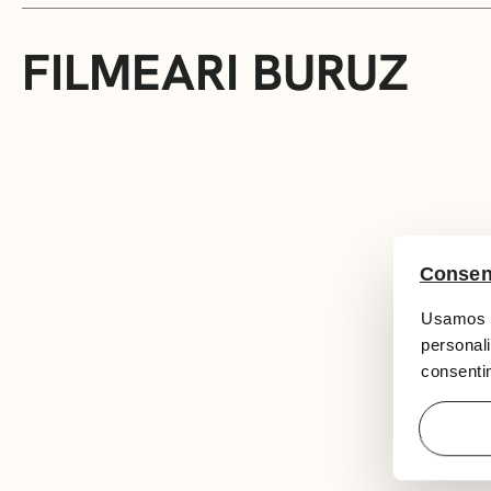
FILMEARI BURUZ
Consen
Usamos c
personali
consentim