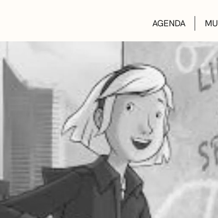
AGENDA
MU
KULTUR ETXEA
LIBURUTEGIAK
MUSIKA ESKOL
DEIALDIAK