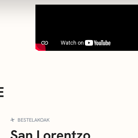
E
BESTELAKOAK
San Lorentzo