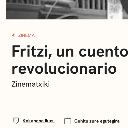
ZINEMA
Fritzi, un cuent
revolucionario
Zinematxiki
Kokapena ikusi
Gehitu zure egutegira