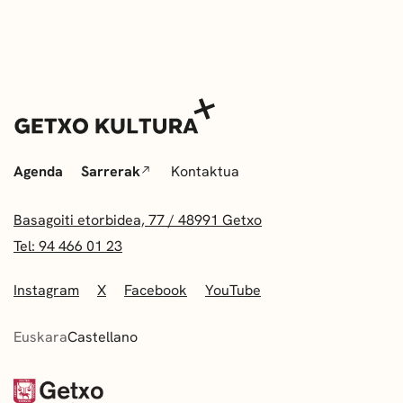
Agenda
Sarrerak
Kontaktua
Basagoiti etorbidea, 77 / 48991 Getxo
Tel: 94 466 01 23
Instagram
X
Facebook
YouTube
Euskara
Castellano