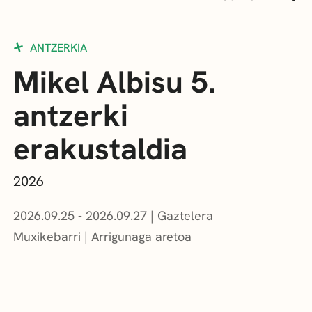
ANTZERKIA
Mikel Albisu 5.
antzerki
erakustaldia
2026
2026.09.25 - 2026.09.27
Gaztelera
Muxikebarri
|
Arrigunaga aretoa