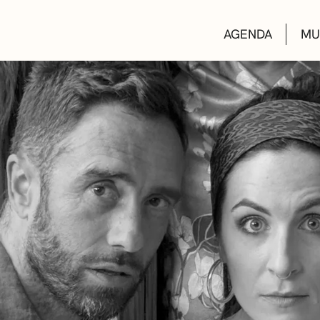
AGENDA
MU
KULTUR ETXEA
LIBURUTEGIAK
MUSIKA ESKOL
DEIALDIAK