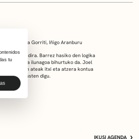
orena, Nerea Gorriti, Iñigo Aranburu
ontenidos
ean sartzen dira. Barrez hasiko den logika
das tu
 eta gero eta ilunagoa bihurtuko da. Joel
onek, behin ateak itxi eta atzera kontua
itekeen erakusten digu.
das
IKUSI AGENDA