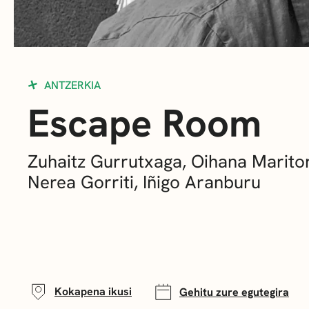
ANTZERKIA
Escape Room
Zuhaitz Gurrutxaga, Oihana Marito
Nerea Gorriti, Iñigo Aranburu
Kokapena ikusi
Gehitu zure egutegira