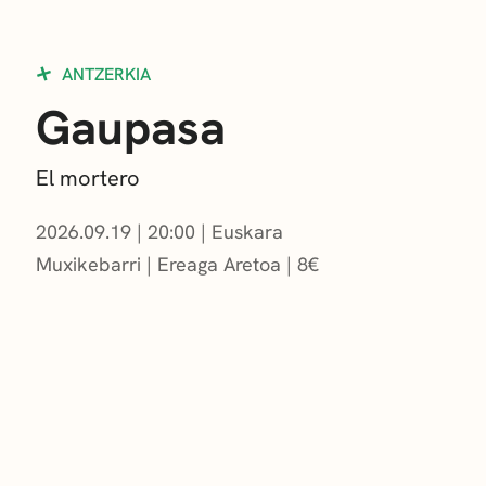
ANTZERKIA
Gaupasa
El mortero
2026.09.19
|
20:00
Euskara
Muxikebarri
|
Ereaga Aretoa
8
€