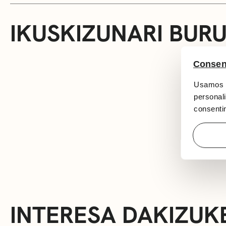
IKUSKIZUNARI BUR
Consen
Usamos c
personali
consentim
INTERESA DAKIZUK