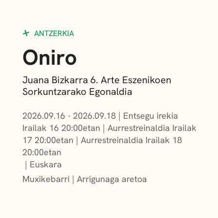
ANTZERKIA
Oniro
Juana Bizkarra 6. Arte Eszenikoen
Sorkuntzarako Egonaldia
2026.09.16 - 2026.09.18
|
Entsegu irekia
Irailak 16 20:00etan
|
Aurrestreinaldia Irailak
17 20:00etan
|
Aurrestreinaldia Irailak 18
20:00etan
Euskara
Muxikebarri
|
Arrigunaga aretoa