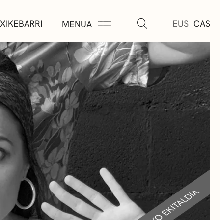
XIKEBARRI
EUS
CAS
MENUA
K
A