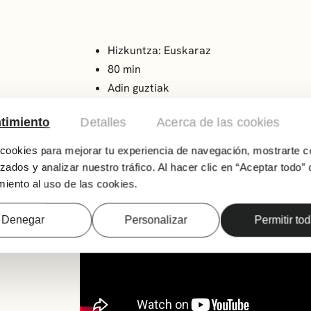
Hizkuntza: Euskaraz
80 min
Adin guztiak
Zuzendaritza: Vlad Barbe eta Maksim S
timiento
Detalles
Acerca de las cookies
Kay eta Gerda haurren arteko adiskidetasun 
egun hotz batean, Kay txikiak zauri bat du be
ookies para mejorar tu experiencia de navegación, mostrarte c
kristal zati batek eragindakoa, eta Ipar Polo
zados y analizar nuestro tráfico. Al hacer clic en “Aceptar todo” 
bere lagun leialak bidaia luze eta magiko ba
iento al uso de las cookies.
Christian Andersenen ‘Elurretako erregina’ i
Denegar
Personalizar
Permitir to