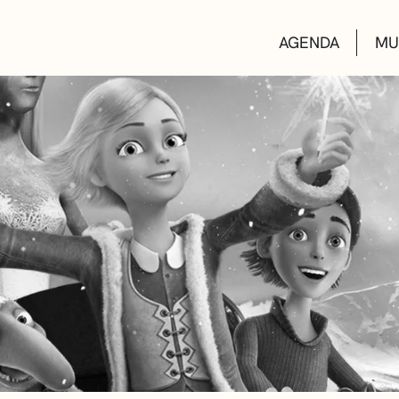
AGENDA
MU
KULTUR ETXEA
LIBURUTEGIAK
MUSIKA ESKOL
DEIALDIAK