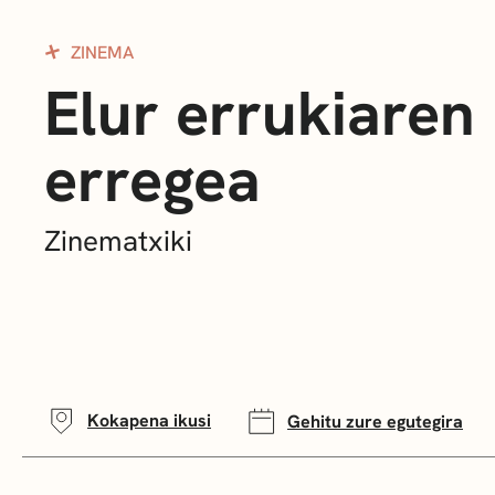
ZINEMA
Elur errukiaren
erregea
Zinematxiki
Kokapena ikusi
Gehitu zure egutegira