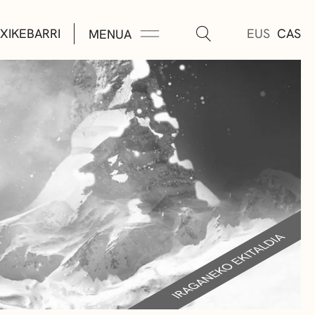
XIKEBARRI
EUS
CAS
MENUA
K
A