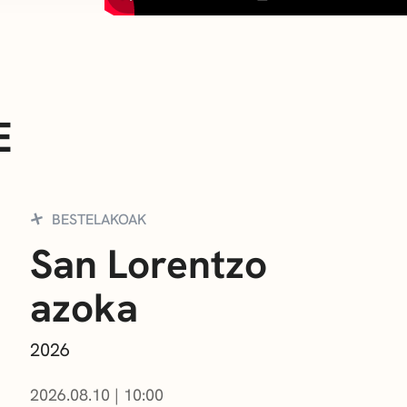
E
BESTELAKOAK
San Lorentzo
azoka
2026
2026.08.10
|
10:00