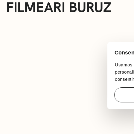
FILMEARI BURUZ
Consen
Usamos c
personali
consentim