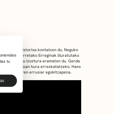
veshnikov
handi baten istorioa kontatzen du. Neguko
gi batean, Elurretako Erreginak liluratutako
ontenidos
ko bere gaztelu izoztura eramaten du. Gerda
das tu
t egiten du orduan hura erreskatatzeko. Hans
puin ezagunaren errusiar egokitzapena.
das