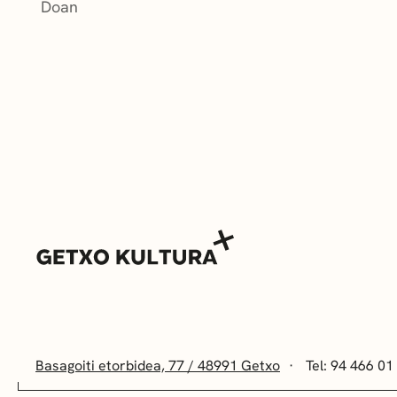
Doan
Basagoiti etorbidea, 77 / 48991 Getxo
Tel: 94 466 01