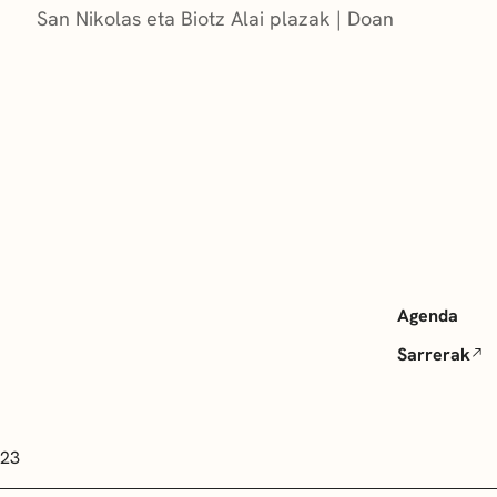
San Nikolas eta Biotz Alai plazak
Doan
Agenda
Sarrerak
 23