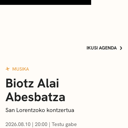
IKUSI AGENDA
MUSIKA
Biotz Alai
Abesbatza
San Lorentzoko kontzertua
2026.08.10
|
20:00
Testu gabe