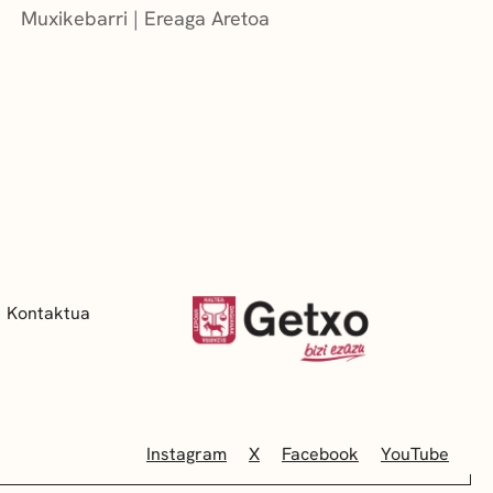
Muxikebarri
|
Ereaga Aretoa
Kontaktua
Instagram
X
Facebook
YouTube