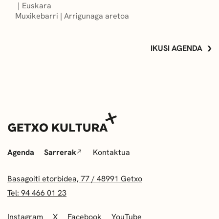
Euskara
Muxikebarri
|
Arrigunaga aretoa
IKUSI AGENDA
Agenda
Sarrerak
Kontaktua
Basagoiti etorbidea, 77 / 48991 Getxo
Tel: 94 466 01 23
Instagram
X
Facebook
YouTube