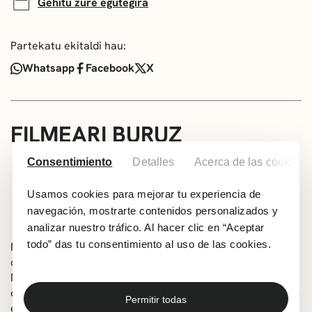
Gehitu zure egutegira
Partekatu ekitaldi hau:
Whatsapp
Facebook
X
FILMEARI BURUZ
Hizkuntza: Gazteleraz
Consentimiento
Detalles
Acerca de las cookies
124 min
Usamos cookies para mejorar tu experiencia de
Adin guztiak
navegación, mostrarte contenidos personalizados y
Zuzendaritza: Hayao Miyazaki
analizar nuestro tráfico. Al hacer clic en “Aceptar
todo” das tu consentimiento al uso de las cookies.
Mahito 12 urteko gazteak hiri berri batean finkatu nahi
du, ama hil eta gero. Hala ere, lertxun hiztun batek
Mahitori ama oraindik bizirik dagoela jakinarazten
dionean, dorre abandonatu batean sartzen da haren bila,
Permitir todas
eta horrek beste mundu batera eramaten du. Filmaren