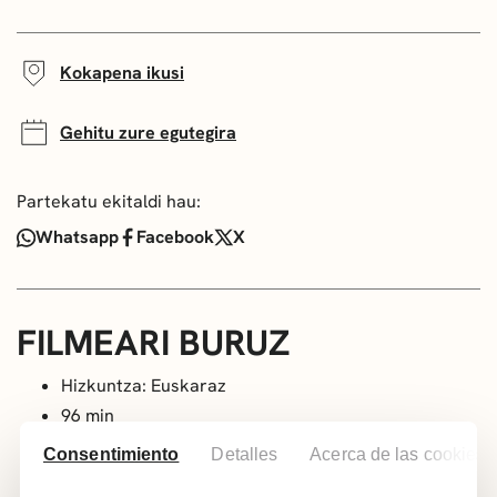
Kokapena ikusi
Gehitu zure egutegira
Partekatu ekitaldi hau:
Whatsapp
Facebook
X
FILMEARI BURUZ
Hizkuntza: Euskaraz
96 min
7 urtetik aurrera.
Consentimiento
Detalles
Acerca de las cookies
Zuzendaritza: Tatsuya Nagamine