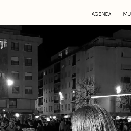
AGENDA
MU
KULTUR ETXEA
LIBURUTEGIAK
MUSIKA ESKOL
DEIALDIAK