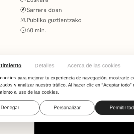
Sarrera doan
Publiko guztientzako
60 min.
timiento
Detalles
Acerca de las cookies
ookies para mejorar tu experiencia de navegación, mostrarte c
zados y analizar nuestro tráfico. Al hacer clic en “Aceptar todo” 
iento al uso de las cookies.
Herri-erromeria eta parte-hartze irekia. Get
Berantzagi, Itxartu, Itxas Argia eta Zasi Eskola
Denegar
Personalizar
Permitir to