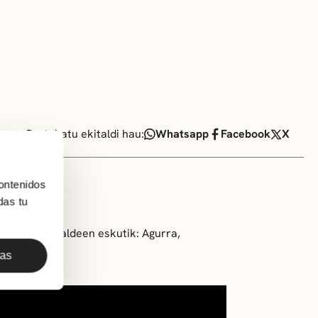
Partekatu ekitaldi hau:
Whatsapp
Facebook
X
ontenidos
das tu
xoko dantzataldeen eskutik: Agurra,
.
das