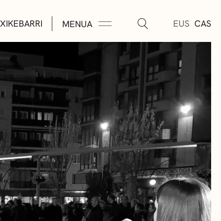
XIKEBARRI
EUS
CAS
MENUA
K
A