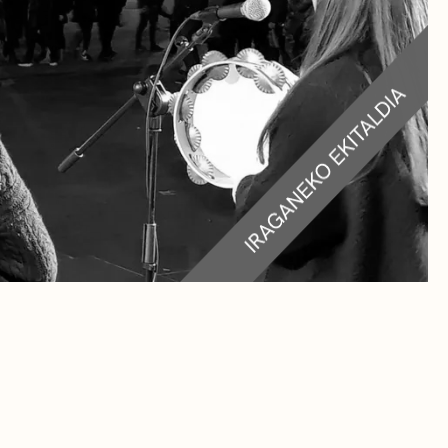
RA
TEAK