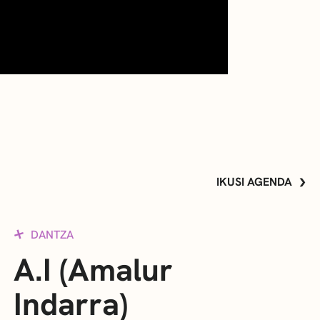
IKUSI AGENDA
DANTZA
A.I (Amalur
Indarra)