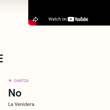
E
DANTZA
No
La Venidera