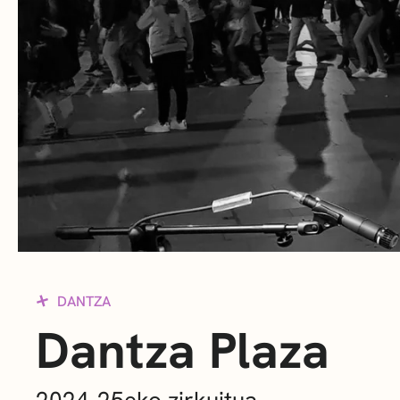
DANTZA
Dantza Plaza
2024-25eko zirkuitua