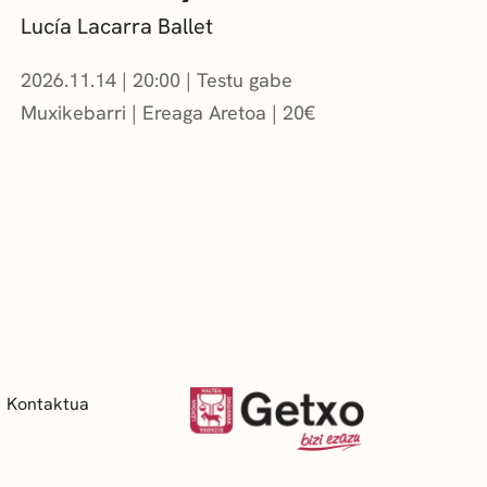
Lucía Lacarra Ballet
2026.11.14
|
20:00
Testu gabe
Muxikebarri
|
Ereaga Aretoa
20
€
Kontaktua