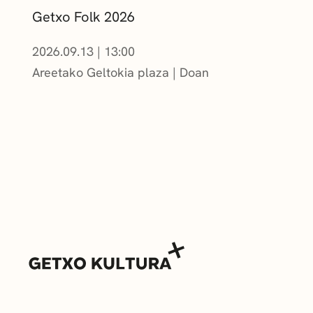
Getxo Folk 2026
2026.09.13
|
13:00
Areetako Geltokia plaza
Doan