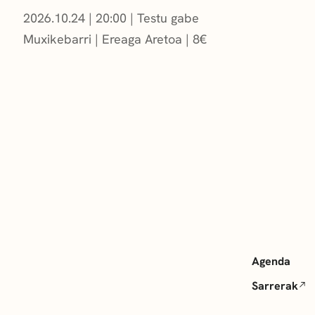
2026.10.24
|
20:00
Testu gabe
Muxikebarri
|
Ereaga Aretoa
8
€
Agenda
Sarrerak