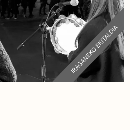
RA
TEAK