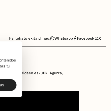
Partekatu ekitaldi hau:
Whatsapp
Facebook
X
ontenidos
das tu
xoko dantzataldeen eskutik: Agurra,
.
das