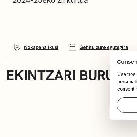
Kokapena ikusi
Gehitu zure egutegira
Consen
EKINTZARI BURUZ
Usamos c
personali
consentim