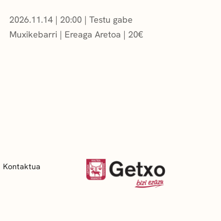
2026.11.14
|
20:00
Testu gabe
Muxikebarri
|
Ereaga Aretoa
20
€
Kontaktua