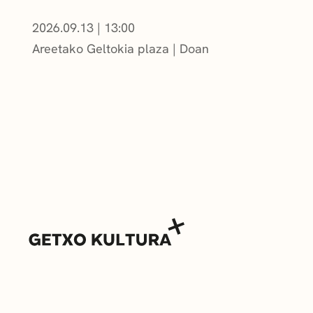
2026.09.13
|
13:00
Areetako Geltokia plaza
Doan