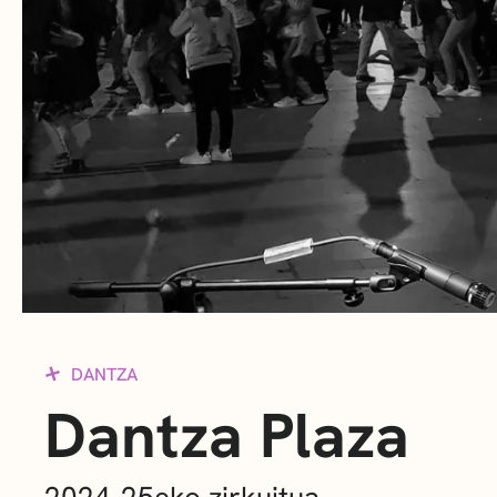
DANTZA
Dantza Plaza
2024-25eko zirkuitua