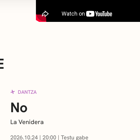
E
DANTZA
No
La Venidera
2026.10.24
|
20:00
Testu gabe