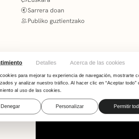
Sarrera doan
Publiko guztientzako
timiento
Detalles
Acerca de las cookies
ookies para mejorar tu experiencia de navegación, mostrarte c
zados y analizar nuestro tráfico. Al hacer clic en “Aceptar todo” 
iento al uso de las cookies.
Herri-erromeria eta parte-hartze irekia. Get
Berantzagi, Itxartu, Itxas Argia eta Zasi Eskola
Denegar
Personalizar
Permitir to