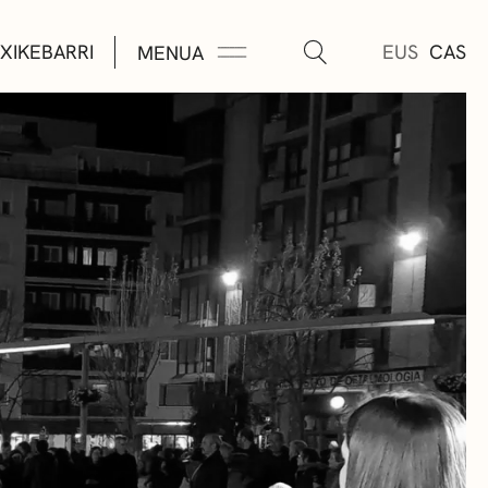
XIKEBARRI
EUS
CAS
MENUA
K
A