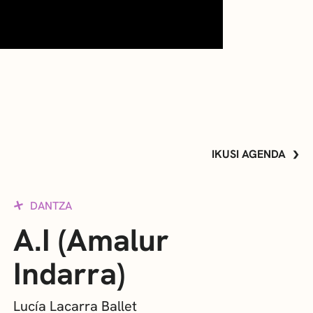
IKUSI AGENDA
DANTZA
A.I (Amalur
Indarra)
Lucía Lacarra Ballet