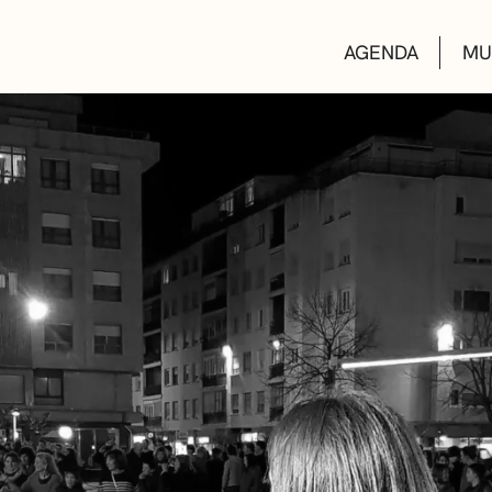
AGENDA
MU
KULTUR ETXEA
LIBURUTEGIAK
MUSIKA ESKOL
DEIALDIAK