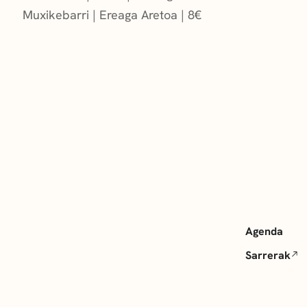
Muxikebarri
|
Ereaga Aretoa
8
€
Agenda
Sarrerak