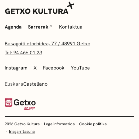
Agenda
Sarrerak
Kontaktua
Basagoiti etorbidea, 77 / 48991 Getxo
Tel: 94 466 01 23
Instagram
X
Facebook
YouTube
Euskara
Castellano
2026 Getxo Kultura
Lege informazioa
Cookie politika
Irisgarritasuna
EUSKARA
CASTELLANO