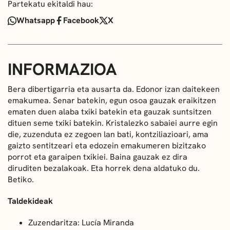
Partekatu ekitaldi hau:
Whatsapp
Facebook
X
INFORMAZIOA
Bera dibertigarria eta ausarta da. Edonor izan daitekeen
emakumea. Senar batekin, egun osoa gauzak eraikitzen
ematen duen alaba txiki batekin eta gauzak suntsitzen
dituen seme txiki batekin. Kristalezko sabaiei aurre egin
die, zuzenduta ez zegoen lan bati, kontziliazioari, ama
gaizto sentitzeari eta edozein emakumeren bizitzako
porrot eta garaipen txikiei. Baina gauzak ez dira
diruditen bezalakoak. Eta horrek dena aldatuko du.
Betiko.
Taldekideak
Zuzendaritza: Lucía Miranda