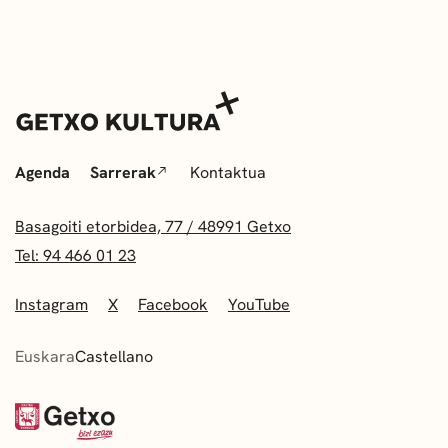
Agenda
Sarrerak
Kontaktua
Basagoiti etorbidea, 77 / 48991 Getxo
Tel: 94 466 01 23
Instagram
X
Facebook
YouTube
Euskara
Castellano