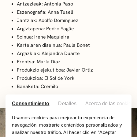
Antzezleak: Antonia Paso
Eszenografia: Anna Tusell
Jantziak: Adolfo Domínguez
Argiztapena: Pedro Yagüe
Soinua: Irene Maquieira
Kartelaren diseinua: Paula Bonet
Argazkiak: Alejandra Duarte
Prentsa: María Díaz
Produkzio ejekutiboa: Javier Ortiz
Produkzioa: El Sol de York
Banaketa: Crémilo
Consentimiento
Detalles
Acerca de las cookies
Usamos cookies para mejorar tu experiencia de
navegación, mostrarte contenidos personalizados y
analizar nuestro tráfico. Al hacer clic en “Aceptar