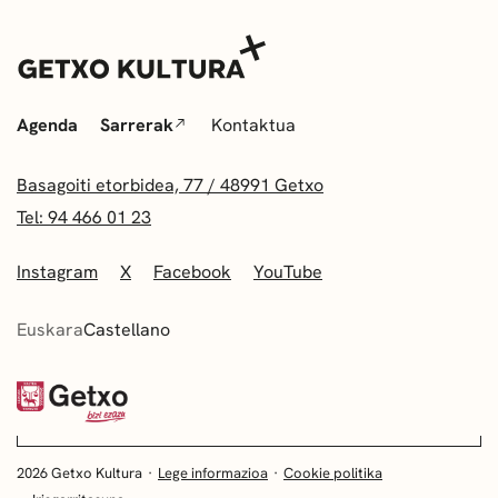
Agenda
Sarrerak
Kontaktua
Basagoiti etorbidea, 77 / 48991 Getxo
Tel: 94 466 01 23
Instagram
X
Facebook
YouTube
Euskara
Castellano
2026 Getxo Kultura
Lege informazioa
Cookie politika