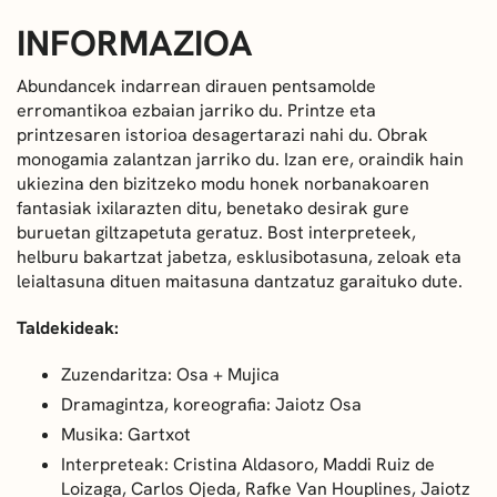
INFORMAZIOA
Abundancek indarrean dirauen pentsamolde
erromantikoa ezbaian jarriko du. Printze eta
printzesaren istorioa desagertarazi nahi du. Obrak
monogamia zalantzan jarriko du. Izan ere, oraindik hain
ukiezina den bizitzeko modu honek norbanakoaren
fantasiak ixilarazten ditu, benetako desirak gure
buruetan giltzapetuta geratuz. Bost interpreteek,
helburu bakartzat jabetza, esklusibotasuna, zeloak eta
leialtasuna dituen maitasuna dantzatuz garaituko dute.
Taldekideak:
Zuzendaritza: Osa + Mujica
Dramagintza, koreografia: Jaiotz Osa
Musika: Gartxot
Interpreteak: Cristina Aldasoro, Maddi Ruiz de
Loizaga, Carlos Ojeda, Rafke Van Houplines, Jaiotz