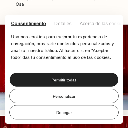
Osa
Consentimiento
Detalles
Acerca de las cookies
Usamos cookies para mejorar tu experiencia de
navegación, mostrarte contenidos personalizados y
analizar nuestro tráfico. Al hacer clic en “Aceptar
todo” das tu consentimiento al uso de las cookies.
Permitir todas
Personalizar
Denegar