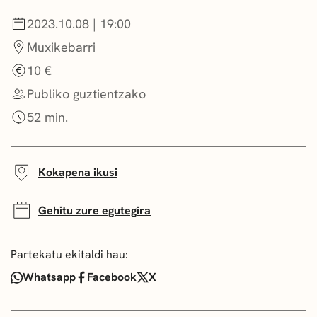
DEIALDIAK
2023.10.08 | 19:00
Muxikebarri
BERRIAK
10 €
GETXO KULTURA
Publiko guztientzako
KULTUR ELKARTEAK
52 min.
Kokapena ikusi
Gehitu zure egutegira
Partekatu ekitaldi hau:
Whatsapp
Facebook
X