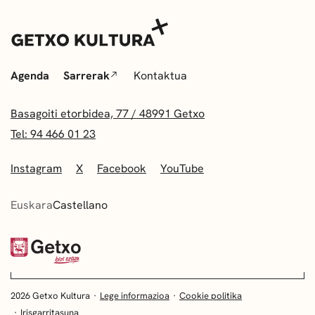
Agenda
Sarrerak
Kontaktua
Basagoiti etorbidea, 77 / 48991 Getxo
Tel: 94 466 01 23
Instagram
X
Facebook
YouTube
Euskara
Castellano
2026 Getxo Kultura
Lege informazioa
Cookie politika
Irisgarritasuna