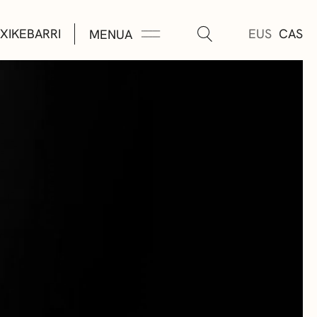
XIKEBARRI
EUS
CAS
MENUA
K
A