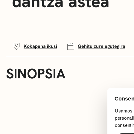
dantza astea
Kokapena ikusi
Gehitu zure egutegira
SINOPSIA
Consen
Usamos c
personali
consentim