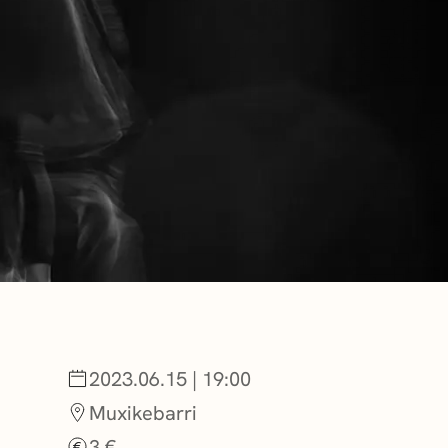
BERRIAK
GETXO KULTU
KULTUR ELKAR
2023.06.15 | 19:00
Muxikebarri
3 €