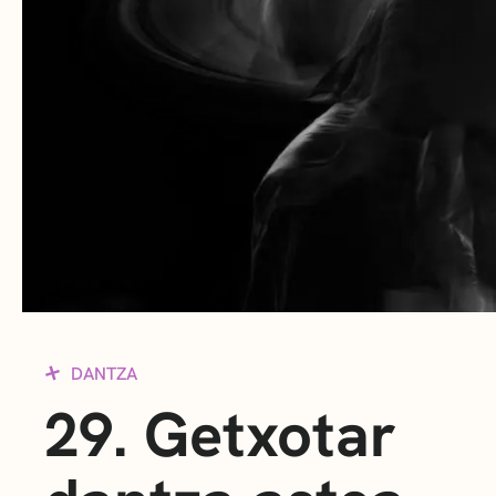
DANTZA
29. Getxotar