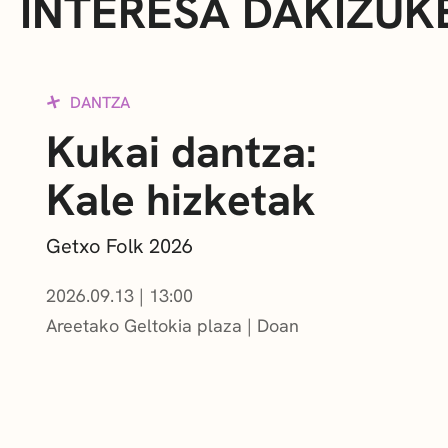
INTERESA DAKIZUK
DANTZA
Kukai dantza:
Kale hizketak
Getxo Folk 2026
2026.09.13
|
13:00
Areetako Geltokia plaza
Doan