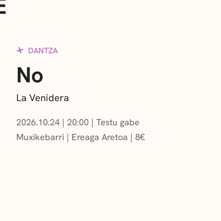
E
DANTZA
No
La Venidera
2026.10.24
|
20:00
Testu gabe
Muxikebarri
|
Ereaga Aretoa
8
€