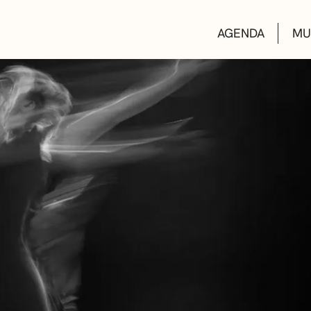
AGENDA
MU
KULTUR ETXEA
LIBURUTEGIAK
MUSIKA ESKOL
DEIALDIAK