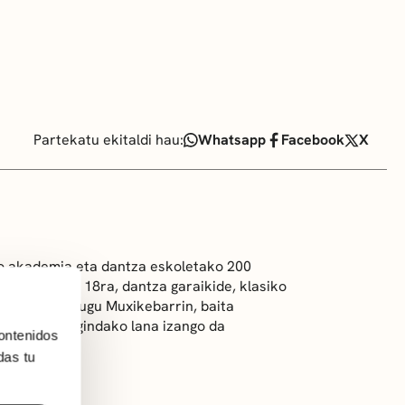
Partekatu ekitaldi hau:
Whatsapp
Facebook
X
o akademia eta dantza eskoletako 200
inaren 15etik 18ra, dantza garaikide, klasiko
era izango dugu Muxikebarrin, baita
ean zehar egindako lana izango da
ontenidos
das tu