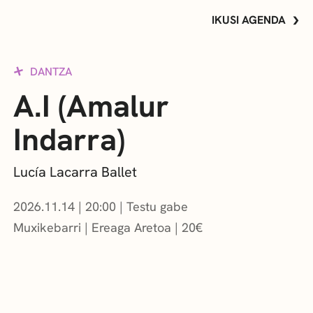
IKUSI AGENDA
DANTZA
A.I (Amalur
Indarra)
Lucía Lacarra Ballet
2026.11.14
|
20:00
Testu gabe
Muxikebarri
|
Ereaga Aretoa
20
€