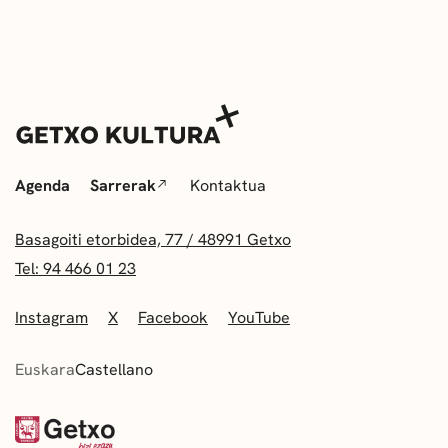
Agenda
Sarrerak
Kontaktua
Basagoiti etorbidea, 77 / 48991 Getxo
Tel: 94 466 01 23
Instagram
X
Facebook
YouTube
Euskara
Castellano