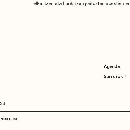
elkartzen eta hunkitzen gaituzten abestien e
Agenda
Sarrerak
 23
arritasuna