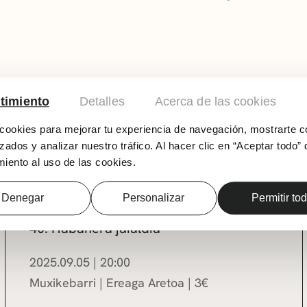
timiento
Detalles
Acerca de las cookies
ookies para mejorar tu experiencia de navegación, mostrarte c
zados y analizar nuestro tráfico. Al hacer clic en “Aceptar todo” 
MUSIKA
iento al uso de las cookies.
La Vella Lola
Denegar
Personalizar
Permitir to
40. Habanera jaialdia
2025.09.05
|
20:00
Muxikebarri
|
Ereaga Aretoa
3
€