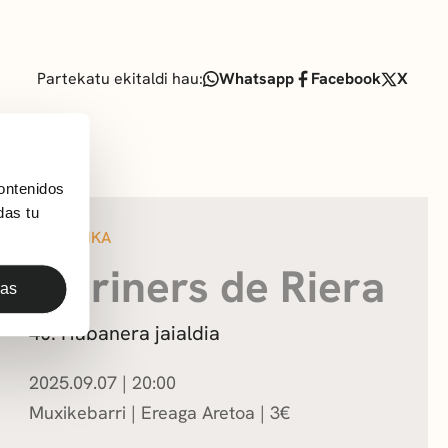
Partekatu ekitaldi hau:
Whatsapp
Facebook
X
ontenidos
das tu
MUSIKA
Mariners de Riera
das
40. Habanera jaialdia
2025.09.07
|
20:00
Muxikebarri
|
Ereaga Aretoa
3
€