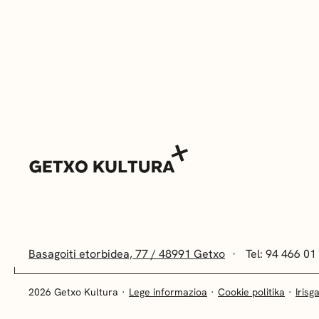
Basagoiti etorbidea, 77 / 48991 Getxo
Tel: 94 466 01
2026 Getxo Kultura
Lege informazioa
Cookie politika
Irisg