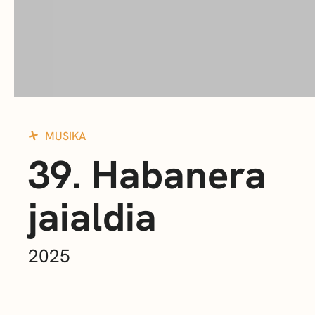
MUSIKA
39. Habanera
jaialdia
2025