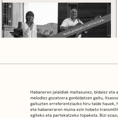
Habaneren jaialdiak maitasunez, bidaiez eta 
melodiez gozatzera gonbidatzen gaitu, itsaso
gaituzten erreferentziazko hiru talde hauek,
eta habaneraren muina ezin hobeto transmiti
egiteko eta partekatzeko topaketa. Bizi ezazu