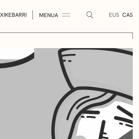
XIKEBARRI
EUS
CAS
MENUA
K
A