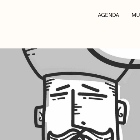
AGENDA
MU
KULTUR ETXEA
LIBURUTEGIAK
MUSIKA ESKOL
DEIALDIAK