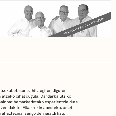
atsekabetasunez hitz egiten diguten
a atzeko oihal dugula. Dardarka utziko
 hainbat hamarkadetako esperientzia dute
tzen dakite. Elkarrekin abesteko, amets
 ahaztezina izango den jaialdi hau,