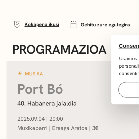
Kokapena ikusi
Gehitu zure egutegira
PROGRAMAZIOA
Consen
Usamos c
personali
MUSIKA
consentim
Port Bó
40. Habanera jaialdia
2025.09.04
|
20:00
Muxikebarri
|
Ereaga Aretoa
3
€