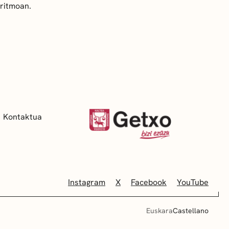
rritmoan.
Kontaktua
Instagram
X
Facebook
YouTube
Euskara
Castellano