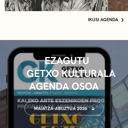
IKUSI AGENDA
EZAGUTU
GETXO KULTURALA
AGENDA OSOA
MAIATZA-ABUZTUA 2026