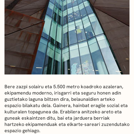
DEIALDIAK
BERRIAK
GETXO KULTURA
KULTUR ELKARTEAK
Bere zazpi solairu eta 5.500 metro koadroko azaleran,
ekipamendu moderno, irisgarri eta seguru honen adin
guztietako laguna biltzen dira, belaunaldien arteko
espazio bilakatu dela. Gainera, hainbat eragile sozial eta
kulturalen topagunea da. Erabilera anitzeko areto eta
guneak eskaintzen ditu, bai eta jarduera berriak
hartzeko ekipamenduak eta elkarte-sareari zuzendutako
espazio gehiago.