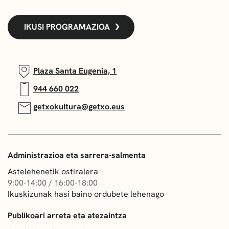
IKUSI PROGRAMAZIOA
Plaza Santa Eugenia, 1
944 660 022
getxokultura@getxo.eus
Administrazioa eta sarrera-salmenta
Astelehenetik ostiralera
9:00-14:00 / 16:00-18:00
Ikuskizunak hasi baino ordubete lehenago
Publikoari arreta eta atezaintza