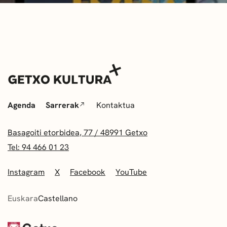
Agenda
Sarrerak
Kontaktua
Basagoiti etorbidea, 77 / 48991 Getxo
Tel: 94 466 01 23
Instagram
X
Facebook
YouTube
Euskara
Castellano