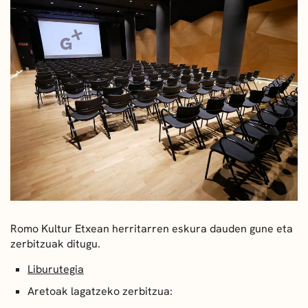
Romo Kultur Etxean herritarren eskura dauden gune eta
zerbitzuak ditugu.
Liburutegia
Aretoak lagatzeko zerbitzua: