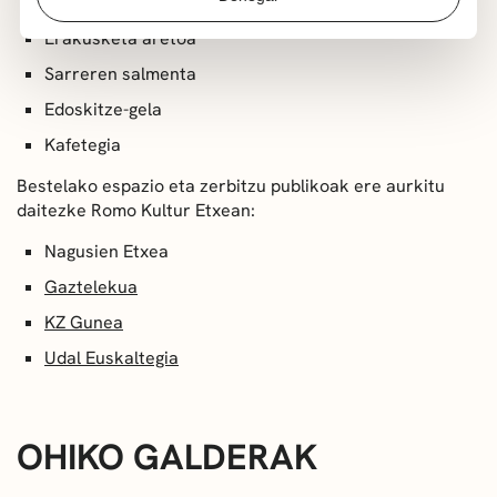
Gorputz-adierazpeneko eta kantuko ikasgelak
Erakusketa aretoa
Sarreren salmenta
Edoskitze-gela
Kafetegia
Bestelako espazio eta zerbitzu publikoak ere aurkitu
daitezke Romo Kultur Etxean:
Nagusien Etxea
Gaztelekua
KZ Gunea
Udal Euskaltegia
OHIKO GALDERAK