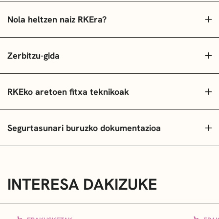
Nola heltzen naiz RKEra?
Zerbitzu-gida
RKEko aretoen fitxa teknikoak
Segurtasunari buruzko dokumentazioa
INTERESA DAKIZUKE