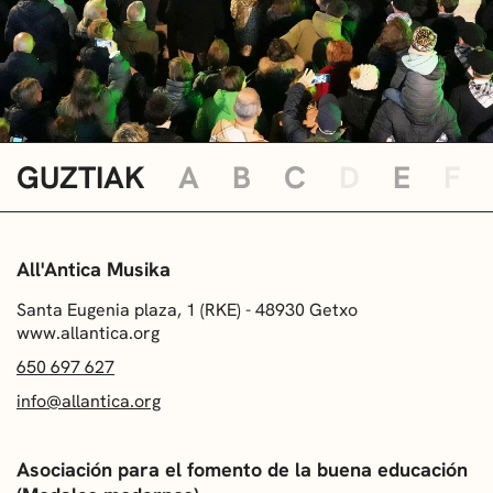
GUZTIAK
A
B
C
D
E
F
All'Antica Musika
Santa Eugenia plaza, 1 (RKE) - 48930 Getxo
www.allantica.org
650 697 627
info@allantica.org
Asociación para el fomento de la buena educación