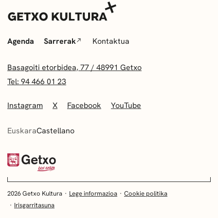
Agenda
Sarrerak
Kontaktua
Basagoiti etorbidea, 77 / 48991 Getxo
Tel: 94 466 01 23
Instagram
X
Facebook
YouTube
Euskara
Castellano
2026 Getxo Kultura
Lege informazioa
Cookie politika
Irisgarritasuna
EUSKARA
CASTELLANO