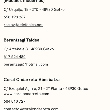
(Modales modernos)
C/ Urquijo, 18 - 2ºD - 48930 Getxo
658 198 267
rociov@telefonica.net
Berantzagi Taldea
C/ Artekale 8 - 48930 Getxo
617 524 480
berantzagi@hotmail.com
Coral Ondarreta Abesbatza
C/ Ezequiel Agirre, 21 - 2º Planta - 48930 Getxo
www.coralondarreta.com
684 810 727
contacto@coralondarreta.com