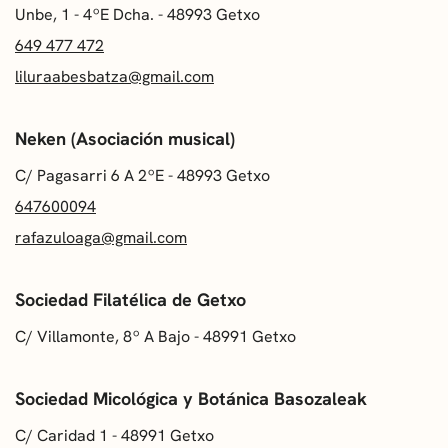
Unbe, 1 - 4ºE Dcha. - 48993 Getxo
649 477 472
liluraabesbatza@gmail.com
Neken (Asociación musical)
C/ Pagasarri 6 A 2ºE - 48993 Getxo
647600094
rafazuloaga@gmail.com
Sociedad Filatélica de Getxo
C/ Villamonte, 8º A Bajo - 48991 Getxo
Sociedad Micológica y Botánica Basozaleak
C/ Caridad 1 - 48991 Getxo