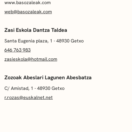
www.basozaleak.com
web@basozaleak.com
Zasi Eskola Dantza Taldea
Santa Eugenia plaza, 1 - 48930 Getxo
646 763 983
zasieskola@hotmail.com
Zozoak Abeslari Lagunen Abesbatza
C/ Amistad, 1 - 48930 Getxo
r.rozas@euskalnet.net