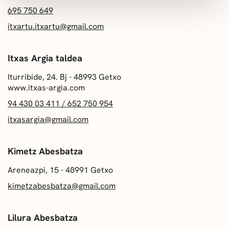
695 750 649
itxartu.itxartu@gmail.com
Itxas Argia taldea
Iturribide, 24. Bj - 48993 Getxo
www.itxas-argia.com
94 430 03 411 / 652 750 954
itxasargia@gmail.com
Kimetz Abesbatza
Areneazpi, 15 - 48991 Getxo
kimetzabesbatza@gmail.com
Lilura Abesbatza