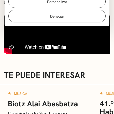
Personalizar
la música como espacio de conexión y alegría.
Denegar
TE PUEDE INTERESAR
MÚSICA
MÚS
Biotz Alai Abesbatza
41.º
Hab
Concierto de San Lorenzo