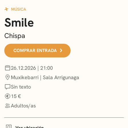
CONVOCATORIAS
MÚSICA
Smile
NOTICIAS
GETXO KULTURA
Chispa
ASOCIACIONES CULTURALES
COMPRAR ENTRADA
26.12.2026 | 21:00
Muxikebarri | Sala Arrigunaga
Sin texto
15 €
Adultos/as
Ver ubicación