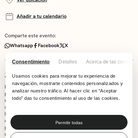
Añadir a tu calendario
Comparte este evento:
Whatsapp
Facebook
X
Consentimiento
Detalles
Acerca de las cookies
SOBRE EL ESPECTÁCULO
Usamos cookies para mejorar tu experiencia de
navegación, mostrarte contenidos personalizados y
La banda getxotarra Smile regresa a Muxikebarri para
analizar nuestro tráfico. Al hacer clic en “Aceptar
presentar ‘Chispa’, su nuevo trabajo discográfico. Con
todo” das tu consentimiento al uso de las cookies.
una trayectoria marcada por la energía, el optimismo y
un sonido propio que fusiona pop, rock y melodías
luminosas, el grupo ofrece un repertorio lleno de
emoción y vitalidad. Este concierto será una oportunidad
Permitir todas
para descubrir las nuevas canciones de la formación y
reencontrarse con la esencia de una banda que celebra